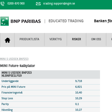
0200-870 900
trading.support@ngm.se
EDUCATED TRADING
Banken för
PRODUKTLISTA
VERKTYG
RISKER
OM OSS
Bull & Bear
Trejderbarometern
Om BNP Paribas
Kontaktuppgifter
MINI S USDSEK BNP253
Mini Futures
Nyhestbrev
Finansiell information
+
MINI Future-kalkylator
Turbowarranter
Dagens urval
Vi är tennis
MINI S USDSEK BNP253
NLBNPSE1LFG9
Unlimited Turbos
Realtidskurser
Underliggande
9,718
Nya produkter
Knock-plocken
Pris på MINI Future
6,821
Finansieringsnivå
10,40
Stoppade & förfallna produkter
Kunskapscentra
+
Stop Loss
10,29
Utsålda produkter
Hur handlar jag
Parity
0,1
Hävstång
10,27