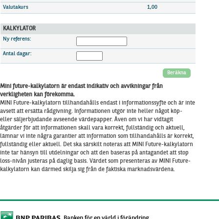
Marknadsöversikt
Valutakurs
1,00
KALKYLATOR
Ny referens:
Antal dagar:
Beräkna
Mini future-kalkylatorn är endast indikativ och avvikningar från
verkligheten kan förekomma.
MINI Future-kalkylatorn tillhandahålls endast i informationssyfte och är inte
avsett att ersätta rådgivning. Informationen utgör inte heller något köp-
eller säljerbjudande avseende värdepapper. Även om vi har vidtagit
åtgärder för att informationen skall vara korrekt, fullständig och aktuell,
lämnar vi inte några garantier att information som tillhandahålls är korrekt,
fullständig eller aktuell. Det ska särskilt noteras att MINI Future-kalkylatorn
inte tar hänsyn till utdelningar och att den baseras på antagandet att stop
loss-nivån justeras på daglig basis. Värdet som presenteras av MINI Future-
kalkylatorn kan därmed skilja sig från de faktiska marknadsvärdena.
Banken för en värld i förändring