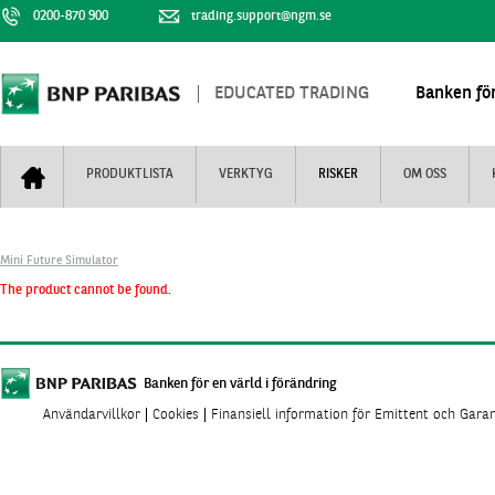
0200-870 900
trading.support@ngm.se
EDUCATED TRADING
Banken för
PRODUKTLISTA
VERKTYG
RISKER
OM OSS
Bull & Bear
Trejderbarometern
Om BNP Paribas
Kontaktuppgifter
Mini Future Simulator
Mini Futures
Nyhestbrev
Finansiell information
+
The product cannot be found.
Turbowarranter
Dagens urval
Vi är tennis
Unlimited Turbos
Realtidskurser
Nya produkter
Knock-plocken
Banken för en värld i förändring
Användarvillkor
Cookies
Finansiell information för Emittent och Gara
Stoppade & förfallna produkter
Kunskapscentra
+
Utsålda produkter
Hur handlar jag