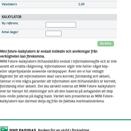
Marknadsöversikt
Valutakurs
1,00
KALKYLATOR
Ny referens:
Antal dagar:
Beräkna
Mini future-kalkylatorn är endast indikativ och avvikningar från
verkligheten kan förekomma.
MINI Future-kalkylatorn tillhandahålls endast i informationssyfte och är inte
avsett att ersätta rådgivning. Informationen utgör inte heller något köp-
eller säljerbjudande avseende värdepapper. Även om vi har vidtagit
åtgärder för att informationen skall vara korrekt, fullständig och aktuell,
lämnar vi inte några garantier att information som tillhandahålls är korrekt,
fullständig eller aktuell. Det ska särskilt noteras att MINI Future-kalkylatorn
inte tar hänsyn till utdelningar och att den baseras på antagandet att stop
loss-nivån justeras på daglig basis. Värdet som presenteras av MINI Future-
kalkylatorn kan därmed skilja sig från de faktiska marknadsvärdena.
Banken för en värld i förändring