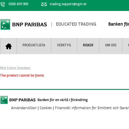
0200-870 900
trading.support@ngm.se
EDUCATED TRADING
Banken för
PRODUKTLISTA
VERKTYG
RISKER
OM OSS
Bull & Bear
Trejderbarometern
Om BNP Paribas
Kontaktuppgifter
Mini Future Simulator
Mini Futures
Nyhestbrev
Finansiell information
+
The product cannot be found.
Turbowarranter
Dagens urval
Vi är tennis
Unlimited Turbos
Realtidskurser
Nya produkter
Knock-plocken
Banken för en värld i förändring
Användarvillkor
Cookies
Finansiell information för Emittent och Gara
Stoppade & förfallna produkter
Kunskapscentra
+
Utsålda produkter
Hur handlar jag