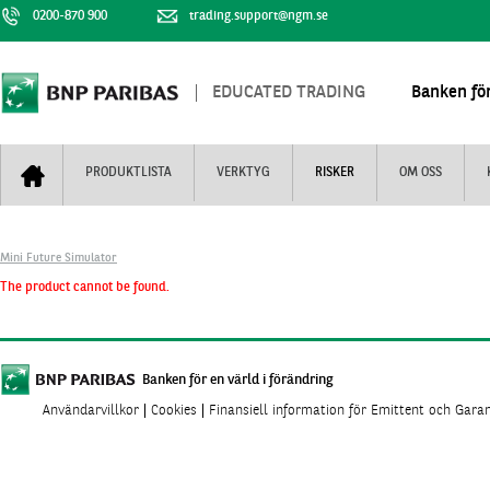
0200-870 900
trading.support@ngm.se
EDUCATED TRADING
Banken för
PRODUKTLISTA
VERKTYG
RISKER
OM OSS
Bull & Bear
Trejderbarometern
Om BNP Paribas
Kontaktuppgifter
Mini Future Simulator
Mini Futures
Nyhestbrev
Finansiell information
+
The product cannot be found.
Turbowarranter
Dagens urval
Vi är tennis
Unlimited Turbos
Realtidskurser
Nya produkter
Knock-plocken
Banken för en värld i förändring
Användarvillkor
Cookies
Finansiell information för Emittent och Gara
Stoppade & förfallna produkter
Kunskapscentra
+
Utsålda produkter
Hur handlar jag