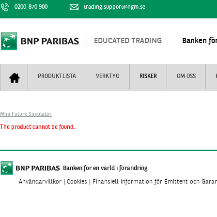
0200-870 900
trading.support@ngm.se
EDUCATED TRADING
Banken för
PRODUKTLISTA
VERKTYG
RISKER
OM OSS
Bull & Bear
Trejderbarometern
Om BNP Paribas
Kontaktuppgifter
Mini Future Simulator
Mini Futures
Nyhestbrev
Finansiell information
+
The product cannot be found.
Turbowarranter
Dagens urval
Vi är tennis
Unlimited Turbos
Realtidskurser
Nya produkter
Knock-plocken
Banken för en värld i förändring
Användarvillkor
Cookies
Finansiell information för Emittent och Gara
Stoppade & förfallna produkter
Kunskapscentra
+
Utsålda produkter
Hur handlar jag