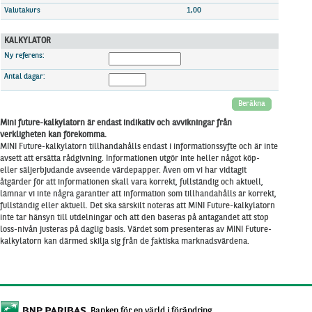
Marknadsöversikt
Valutakurs
1,00
KALKYLATOR
Ny referens:
Antal dagar:
Beräkna
Mini future-kalkylatorn är endast indikativ och avvikningar från
verkligheten kan förekomma.
MINI Future-kalkylatorn tillhandahålls endast i informationssyfte och är inte
avsett att ersätta rådgivning. Informationen utgör inte heller något köp-
eller säljerbjudande avseende värdepapper. Även om vi har vidtagit
åtgärder för att informationen skall vara korrekt, fullständig och aktuell,
lämnar vi inte några garantier att information som tillhandahålls är korrekt,
fullständig eller aktuell. Det ska särskilt noteras att MINI Future-kalkylatorn
inte tar hänsyn till utdelningar och att den baseras på antagandet att stop
loss-nivån justeras på daglig basis. Värdet som presenteras av MINI Future-
kalkylatorn kan därmed skilja sig från de faktiska marknadsvärdena.
Banken för en värld i förändring