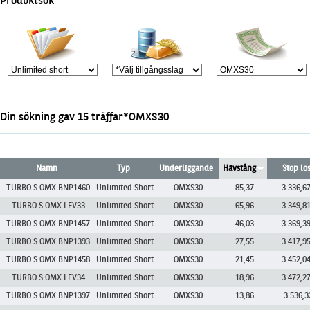
Produktsök
Marknadsöversikt
Din sökning gav 15 träffar*OMXS30
Namn
Typ
Underliggande
Hävstång
Stop lo
TURBO S OMX BNP1460
Unlimited Short
OMXS30
85,37
3 336,6
TURBO S OMX LEV33
Unlimited Short
OMXS30
65,96
3 349,8
TURBO S OMX BNP1457
Unlimited Short
OMXS30
46,03
3 369,3
TURBO S OMX BNP1393
Unlimited Short
OMXS30
27,55
3 417,9
TURBO S OMX BNP1458
Unlimited Short
OMXS30
21,45
3 452,0
TURBO S OMX LEV34
Unlimited Short
OMXS30
18,96
3 472,2
TURBO S OMX BNP1397
Unlimited Short
OMXS30
13,86
3 536,3