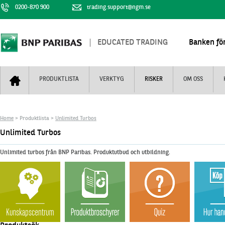
0200-870 900
trading.support@ngm.se
EDUCATED TRADING
Banken för
PRODUKTLISTA
VERKTYG
RISKER
OM OSS
Bull & Bear
Trejderbarometern
Om BNP Paribas
Kontaktuppgifter
Home
> Produktlista >
Unlimited Turbos
Mini Futures
Nyhestbrev
Finansiell information
+
Unlimited Turbos
Turbowarranter
Dagens urval
Vi är tennis
Unlimited turbos från BNP Paribas. Produktutbud och utbildning.
Unlimited Turbos
Realtidskurser
Nya produkter
Knock-plocken
Stoppade & förfallna produkter
Kunskapscentra
+
Utsålda produkter
Hur handlar jag