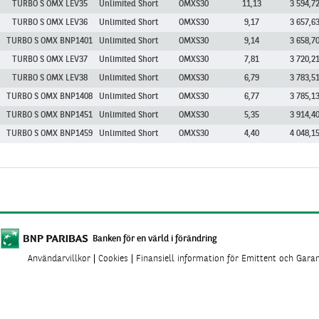
TURBO S OMX LEV35
Unlimited Short
OMXS30
11,13
3 594,7
TURBO S OMX LEV36
Unlimited Short
OMXS30
9,17
3 657,6
TURBO S OMX BNP1401
Unlimited Short
OMXS30
9,14
3 658,7
TURBO S OMX LEV37
Unlimited Short
OMXS30
7,81
3 720,2
TURBO S OMX LEV38
Unlimited Short
OMXS30
6,79
3 783,5
TURBO S OMX BNP1408
Unlimited Short
OMXS30
6,77
3 785,1
TURBO S OMX BNP1451
Unlimited Short
OMXS30
5,35
3 914,4
TURBO S OMX BNP1459
Unlimited Short
OMXS30
4,40
4 048,1
Banken för en värld i förändring
Användarvillkor
Cookies
Finansiell information för Emittent och Gara