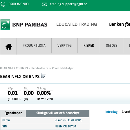
0200-870 900
trading.support@ngm.se
EDUCATED TRADING
Banken för
PRODUKTLISTA
VERKTYG
RISKER
OM OSS
Bull & Bear
Trejderbarometern
Om BNP Paribas
Kontaktuppgifter
BEAR NFLX X6 BNP3
> Produktlista > Produktdetaljer
Mini Futures
Nyhestbrev
Finansiell information
+
BEAR NFLX X6 BNP3
Turbowarranter
Dagens urval
Vi är tennis
Köp
Sälj
% idag
Unlimited Turbos
Realtidskurser
0,01
0,00
0,00%
(100000)
(0)
Date:
12:20
Nya produkter
Knock-plocken
Stoppade & förfallna produkter
Kunskapscentra
+
Intradag
1 vec
Egenskaper
Slutliga villkor och broschyr
Utsålda produkter
Hur handlar jag
Namn
BEAR NFLX X6 BNP3
ISIN
NLBNPSE18Y84