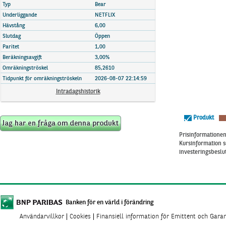
Marknadsöversikt
Typ
Bear
Underliggande
NETFLIX
Hävstång
6,00
Slutdag
Öppen
Paritet
1,00
Beräkningsavgift
3,00%
Omräkningströskel
85,2610
Tidpunkt för omräkningströskeln
2026-08-07 22:14:59
Intradagshistorik
Produkt
Prisinformationen 
Kursinformation s
investeringsbeslut
Banken för en värld i förändring
Användarvillkor
Cookies
Finansiell information för Emittent och Gara