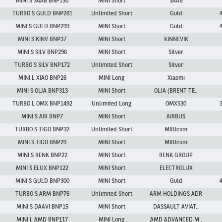
Marknadsöversikt
MINI S SAAB BNP130
MINI Short
SAAB
TURBO S GULD BNP281
Unlimited Short
Guld
MINI S GULD BNP299
MINI Short
Guld
MINI S KINV BNP37
MINI Short
KINNEVIK
MINI S SILV BNP296
MINI Short
Silver
TURBO S SILV BNP172
Unlimited Short
Silver
MINI L XIAO BNP26
MINI Long
Xiaomi
MINI S OLJA BNP313
MINI Short
OLJA (BRENT-TE..
TURBO L OMX BNP1492
Unlimited Long
OMXS30
MINI S AIR BNP7
MINI Short
AIRBUS
TURBO S TIGO BNP32
Unlimited Short
Millicom
MINI S TIGO BNP29
MINI Short
Millicom
MINI S RENK BNP22
MINI Short
RENK GROUP
MINI S ELUX BNP122
MINI Short
ELECTROLUX
MINI S GULD BNP300
MINI Short
Guld
TURBO S ARM BNP76
Unlimited Short
ARM HOLDINGS ADR
MINI S DAAVI BNP15
MINI Short
DASSAULT AVIAT..
MINI L AMD BNP117
MINI Long
AMD ADVANCED M..