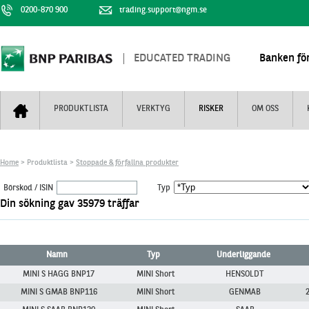
0200-870 900
trading.support@ngm.se
EDUCATED TRADING
Banken för
PRODUKTLISTA
VERKTYG
RISKER
OM OSS
Bull & Bear
Trejderbarometern
Om BNP Paribas
Kontaktuppgifter
Home
> Produktlista >
Stoppade & förfallna produkter
Mini Futures
Nyhestbrev
Finansiell information
+
Börskod / ISIN
Typ
Turbowarranter
Dagens urval
Vi är tennis
Din sökning gav 35979 träffar
Unlimited Turbos
Realtidskurser
Nya produkter
Knock-plocken
Namn
Typ
Underliggande
Stoppade & förfallna produkter
Kunskapscentra
+
MINI S HAGG BNP17
MINI Short
HENSOLDT
Utsålda produkter
Hur handlar jag
MINI S GMAB BNP116
MINI Short
GENMAB