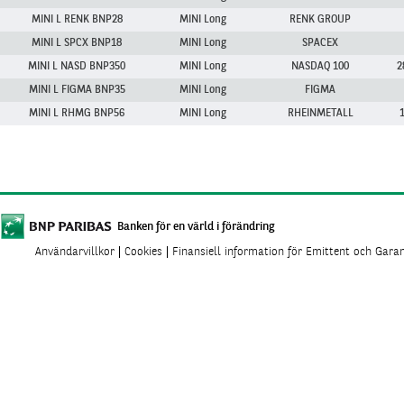
MINI L RENK BNP28
MINI Long
RENK GROUP
MINI L SPCX BNP18
MINI Long
SPACEX
MINI L NASD BNP350
MINI Long
NASDAQ 100
2
MINI L FIGMA BNP35
MINI Long
FIGMA
MINI L RHMG BNP56
MINI Long
RHEINMETALL
Banken för en värld i förändring
Användarvillkor
Cookies
Finansiell information för Emittent och Gara