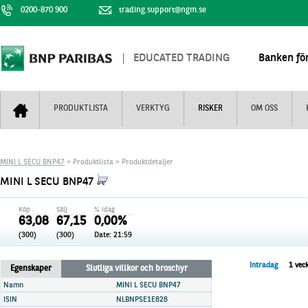
0200-870 900
trading.support@ngm.se
EDUCATED TRADING
Banken för
PRODUKTLISTA
VERKTYG
RISKER
OM OSS
Bull & Bear
Trejderbarometern
Om BNP Paribas
Kontaktuppgifter
MINI L SECU BNP47
> Produktlista > Produktdetaljer
Mini Futures
Nyhestbrev
Finansiell information
+
MINI L SECU BNP47
Turbowarranter
Dagens urval
Vi är tennis
Köp
Sälj
% idag
Unlimited Turbos
Realtidskurser
63,08
67,15
0,00%
(300)
(300)
Date: 21:59
Nya produkter
Knock-plocken
Stoppade & förfallna produkter
Kunskapscentra
+
Intradag
1 vec
Egenskaper
Slutliga villkor och broschyr
Utsålda produkter
Hur handlar jag
Namn
MINI L SECU BNP47
ISIN
NLBNPSE1E828