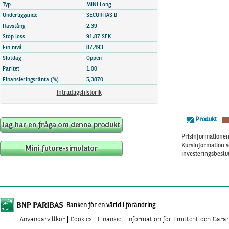
Marknadsöversikt
Typ
MINI Long
Underliggande
SECURITAS B
Hävstång
2,39
Stop loss
91,87 SEK
Fin.nivå
87,493
Slutdag
Öppen
Paritet
1,00
Finansieringsränta (%)
5,3870
Intradagshistorik
Produkt
Prisinformationen 
Kursinformation s
investeringsbeslut
Banken för en värld i förändring
Användarvillkor
Cookies
Finansiell information för Emittent och Gara