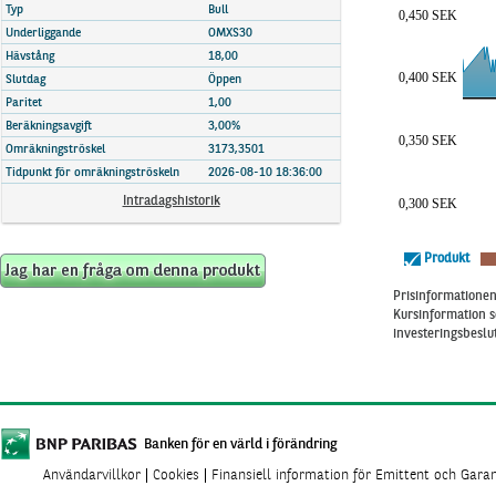
Marknadsöversikt
Typ
Bull
0,450 SEK
Underliggande
OMXS30
Hävstång
18,00
0,400 SEK
Slutdag
Öppen
Paritet
1,00
Beräkningsavgift
3,00%
0,350 SEK
Omräkningströskel
3173,3501
Tidpunkt för omräkningströskeln
2026-08-10 18:36:00
Intradagshistorik
0,300 SEK
Produkt
Prisinformationen 
Kursinformation s
investeringsbeslut
Banken för en värld i förändring
Användarvillkor
Cookies
Finansiell information för Emittent och Gara