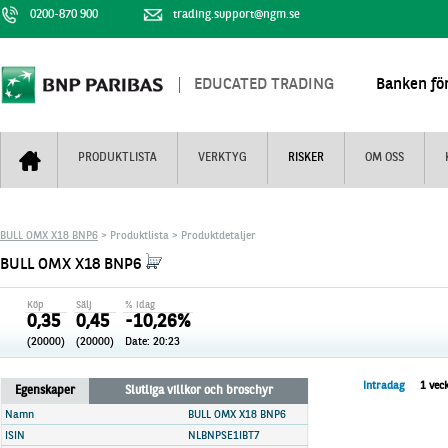
0200-870 900
trading.support@ngm.se
EDUCATED TRADING
Banken för
PRODUKTLISTA
VERKTYG
RISKER
OM OSS
Bull & Bear
Trejderbarometern
Om BNP Paribas
Kontaktuppgifter
BULL OMX X18 BNP6
> Produktlista > Produktdetaljer
Mini Futures
Nyhestbrev
Finansiell information
+
BULL OMX X18 BNP6
Turbowarranter
Dagens urval
Vi är tennis
Köp
Sälj
% idag
Unlimited Turbos
Realtidskurser
0,35
0,45
-10,26%
(20000)
(20000)
Date:
20:23
Nya produkter
Knock-plocken
Stoppade & förfallna produkter
Kunskapscentra
+
Intradag
1 vec
Egenskaper
Slutliga villkor och broschyr
Utsålda produkter
Hur handlar jag
Namn
BULL OMX X18 BNP6
ISIN
NLBNPSE1IBT7