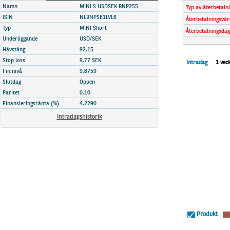
Marknadsöversikt
Namn
MINI S USDSEK BNP255
Typ av återbetaln
ISIN
NLBNPSE1LVL6
Återbetalningsvär
Typ
MINI Short
Återbetalningsdag
Underliggande
USD/SEK
Hävstång
92,15
Stop loss
9,77 SEK
Intradag
1 vec
Fin.nivå
9,8759
Slutdag
Öppen
Paritet
0,10
Finansieringsränta (%)
4,2290
Intradagshistorik
Produkt