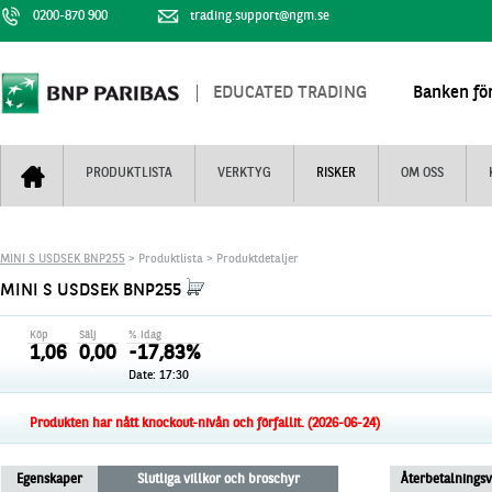
0200-870 900
trading.support@ngm.se
EDUCATED TRADING
Banken för
PRODUKTLISTA
VERKTYG
RISKER
OM OSS
Bull & Bear
Trejderbarometern
Om BNP Paribas
Kontaktuppgifter
MINI S USDSEK BNP255
> Produktlista > Produktdetaljer
Mini Futures
Nyhestbrev
Finansiell information
+
MINI S USDSEK BNP255
Turbowarranter
Dagens urval
Vi är tennis
Köp
Sälj
% idag
Unlimited Turbos
Realtidskurser
1,06
0,00
-17,83%
Date:
17:30
Nya produkter
Knock-plocken
Stoppade & förfallna produkter
Kunskapscentra
+
Produkten har nått knockout-nivån och förfallit. (2026-06-24)
Utsålda produkter
Hur handlar jag
Egenskaper
Slutliga villkor och broschyr
Återbetalnings