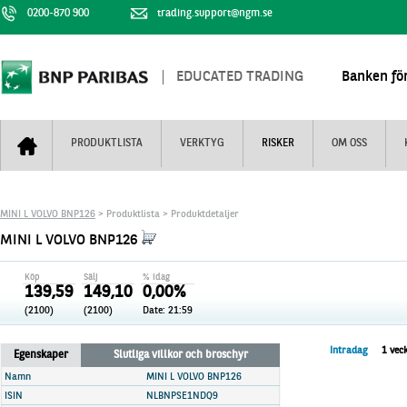
0200-870 900
trading.support@ngm.se
EDUCATED TRADING
Banken för
PRODUKTLISTA
VERKTYG
RISKER
OM OSS
Bull & Bear
Trejderbarometern
Om BNP Paribas
Kontaktuppgifter
MINI L VOLVO BNP126
> Produktlista > Produktdetaljer
Mini Futures
Nyhestbrev
Finansiell information
+
MINI L VOLVO BNP126
Turbowarranter
Dagens urval
Vi är tennis
Köp
Sälj
% idag
Unlimited Turbos
Realtidskurser
139,59
149,10
0,00%
(2100)
(2100)
Date:
21:59
Nya produkter
Knock-plocken
Stoppade & förfallna produkter
Kunskapscentra
+
Intradag
1 vec
Egenskaper
Slutliga villkor och broschyr
Utsålda produkter
Hur handlar jag
Namn
MINI L VOLVO BNP126
ISIN
NLBNPSE1NDQ9