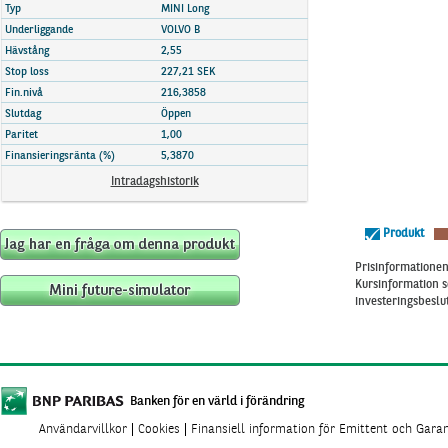
Marknadsöversikt
Typ
MINI Long
Underliggande
VOLVO B
Hävstång
2,55
Stop loss
227,21 SEK
Fin.nivå
216,3858
Slutdag
Öppen
Paritet
1,00
Finansieringsränta (%)
5,3870
Intradagshistorik
Produkt
Prisinformationen 
Kursinformation s
investeringsbeslut
Banken för en värld i förändring
Användarvillkor
Cookies
Finansiell information för Emittent och Gara