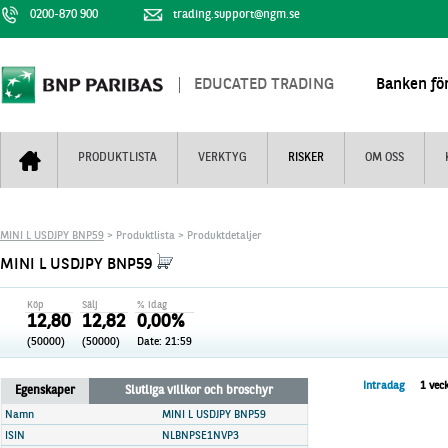
0200-870 900
trading.support@ngm.se
EDUCATED TRADING
Banken för
PRODUKTLISTA
VERKTYG
RISKER
OM OSS
Bull & Bear
Trejderbarometern
Om BNP Paribas
Kontaktuppgifter
MINI L USDJPY BNP59
> Produktlista > Produktdetaljer
Mini Futures
Nyhestbrev
Finansiell information
+
MINI L USDJPY BNP59
Turbowarranter
Dagens urval
Vi är tennis
Köp
Sälj
% idag
Unlimited Turbos
Realtidskurser
12,80
12,82
0,00%
(50000)
(50000)
Date:
21:59
Nya produkter
Knock-plocken
Stoppade & förfallna produkter
Kunskapscentra
+
Intradag
1 vec
Egenskaper
Slutliga villkor och broschyr
Utsålda produkter
Hur handlar jag
Namn
MINI L USDJPY BNP59
ISIN
NLBNPSE1NVP3