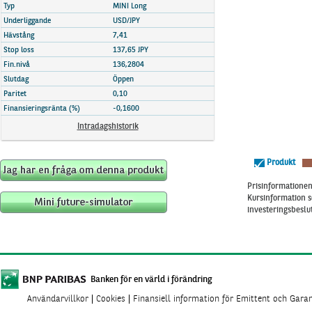
Marknadsöversikt
Typ
MINI Long
Underliggande
USD/JPY
Hävstång
7,41
Stop loss
137,65 JPY
Fin.nivå
136,2804
Slutdag
Öppen
Paritet
0,10
Finansieringsränta (%)
-0,1600
Intradagshistorik
Produkt
Prisinformationen 
Kursinformation s
investeringsbeslut
Banken för en värld i förändring
Användarvillkor
Cookies
Finansiell information för Emittent och Gara