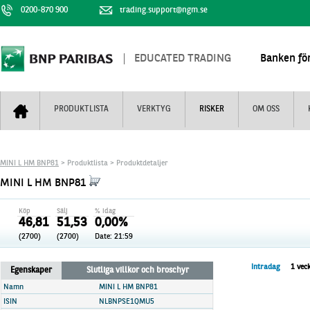
0200-870 900
trading.support@ngm.se
EDUCATED TRADING
Banken för
PRODUKTLISTA
VERKTYG
RISKER
OM OSS
Bull & Bear
Trejderbarometern
Om BNP Paribas
Kontaktuppgifter
MINI L HM BNP81
> Produktlista > Produktdetaljer
Mini Futures
Nyhestbrev
Finansiell information
+
MINI L HM BNP81
Turbowarranter
Dagens urval
Vi är tennis
Köp
Sälj
% idag
Unlimited Turbos
Realtidskurser
46,81
51,53
0,00%
(2700)
(2700)
Date:
21:59
Nya produkter
Knock-plocken
Stoppade & förfallna produkter
Kunskapscentra
+
Intradag
1 vec
Egenskaper
Slutliga villkor och broschyr
Utsålda produkter
Hur handlar jag
Namn
MINI L HM BNP81
ISIN
NLBNPSE1QMU5