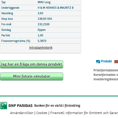
Marknadsöversikt
Typ
MINI Long
Underliggande
H & M HENNES & MAURITZ B
Hävstång
3,83
Stop loss
138,83 SEK
Fin.nivå
132,2169
Slutdag
Öppen
Paritet
1,00
Finansieringsränta (%)
5,3870
Intradagshistorik
Produkt
Prisinformationen 
Kursinformation s
investeringsbeslut
Banken för en värld i förändring
Användarvillkor
Cookies
Finansiell information för Emittent och Gara