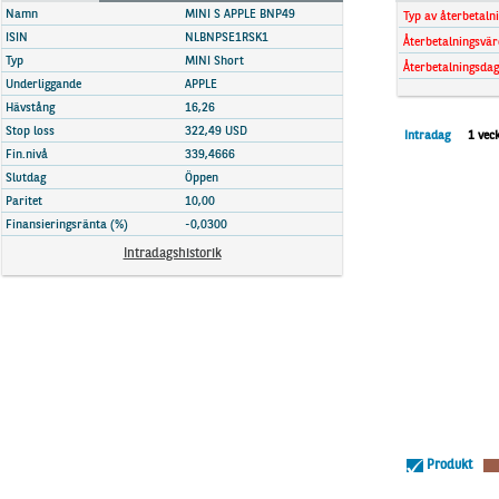
Marknadsöversikt
Namn
MINI S APPLE BNP49
Typ av återbetaln
ISIN
NLBNPSE1RSK1
Återbetalningsvär
Typ
MINI Short
Återbetalningsdag
Underliggande
APPLE
Hävstång
16,26
Stop loss
322,49 USD
Intradag
1 vec
Fin.nivå
339,4666
Slutdag
Öppen
Paritet
10,00
Finansieringsränta (%)
-0,0300
Intradagshistorik
Produkt