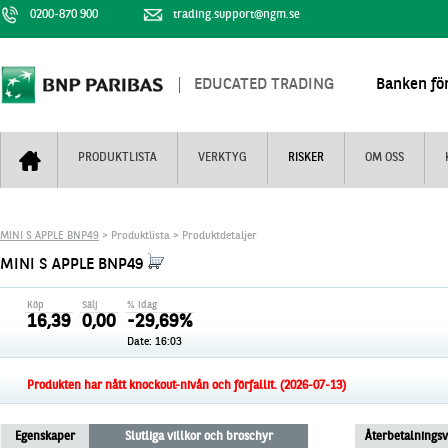
0200-870 900
trading.support@ngm.se
EDUCATED TRADING
Banken för
PRODUKTLISTA
VERKTYG
RISKER
OM OSS
Bull & Bear
Trejderbarometern
Om BNP Paribas
Kontaktuppgifter
MINI S APPLE BNP49
> Produktlista > Produktdetaljer
Mini Futures
Nyhestbrev
Finansiell information
+
MINI S APPLE BNP49
Turbowarranter
Dagens urval
Vi är tennis
Köp
Sälj
% idag
Unlimited Turbos
Realtidskurser
16,39
0,00
-29,69%
Date:
16:03
Nya produkter
Knock-plocken
Stoppade & förfallna produkter
Kunskapscentra
+
Produkten har nått knockout-nivån och förfallit. (2026-07-13)
Utsålda produkter
Hur handlar jag
Egenskaper
Slutliga villkor och broschyr
Återbetalnings