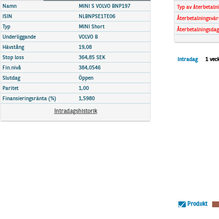
Marknadsöversikt
Namn
MINI S VOLVO BNP197
Typ av återbetaln
ISIN
NLBNPSE1TE06
Återbetalningsvär
Typ
MINI Short
Återbetalningsdag
Underliggande
VOLVO B
Hävstång
19,08
Stop loss
364,85 SEK
Intradag
1 vec
Fin.nivå
384,0546
Slutdag
Öppen
Paritet
1,00
Finansieringsränta (%)
1,5980
Intradagshistorik
Produkt