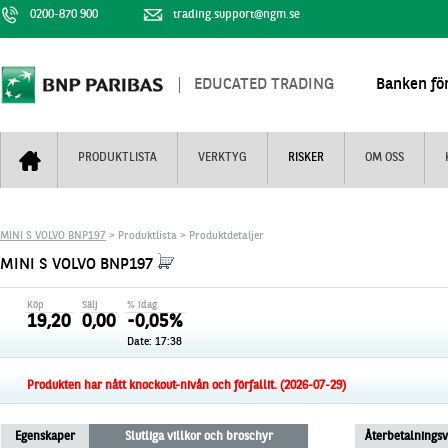
0200-870 900
trading.support@ngm.se
EDUCATED TRADING
Banken för
PRODUKTLISTA
VERKTYG
RISKER
OM OSS
Bull & Bear
Trejderbarometern
Om BNP Paribas
Kontaktuppgifter
MINI S VOLVO BNP197
> Produktlista > Produktdetaljer
Mini Futures
Nyhestbrev
Finansiell information
+
MINI S VOLVO BNP197
Turbowarranter
Dagens urval
Vi är tennis
Köp
Sälj
% idag
Unlimited Turbos
Realtidskurser
19,20
0,00
-0,05%
Date: 17:38
Nya produkter
Knock-plocken
Stoppade & förfallna produkter
Kunskapscentra
+
Produkten har nått knockout-nivån och förfallit. (2026-07-29)
Utsålda produkter
Hur handlar jag
Egenskaper
Slutliga villkor och broschyr
Återbetalnings