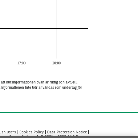
17:00
20:00
att kursinformationen ovan är riktig och aktuell.
tt informationen inte bör användas som underlag för
ish users
Cookies Policy
Data Protection Notice
Cookie Settings
© 2001 - 2026 BNP Paribas