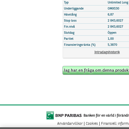
Marknadsöversikt
Typ
Unlimited Long
Underliggande
OMXS30
Hävstång
6,87
Stop loss
2 843,6027
Fin.nivå
2 843,6027
Slutdag
Öppen
Paritet
1,00
Finansieringsränta (%)
5,3870
Intradagshistorik
Banken för en värld i förändr
Användarvillkor
Cookies
Finansiell infor