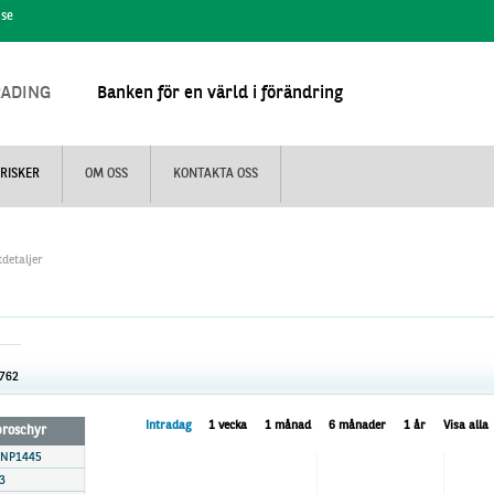
.se
RADING
Banken för en värld i förändring
RISKER
OM OSS
KONTAKTA OSS
detaljer
.762
Intradag
1 vecka
1 månad
6 månader
1 år
Visa alla
 broschyr
BNP1445
3