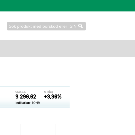
OMXS30
% idag
3 296,62
+3,36%
Indikation:
10:49