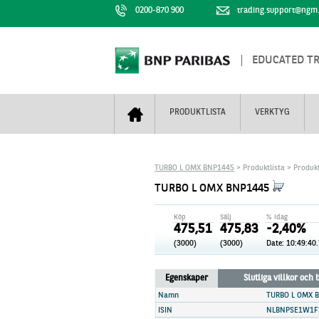
0200-870 900
trading.support@ngm
EDUCATED T
PRODUKTLISTA
VERKTYG
Bull & Bear
Trejderbarometern
Om BNP Paribas
Kontaktuppgifter
TURBO L OMX BNP1445
> Produktlista > Produkt
Mini Futures
Nyhestbrev
Finansiell information
+
TURBO L OMX BNP1445
Turbowarranter
Dagens urval
Vi är tennis
Köp
Sälj
% idag
Unlimited Turbos
Realtidskurser
475,51
475,83
-2,40%
(3000)
(3000)
Date:
10:49:40
Nya produkter
Knock-plocken
Stoppade & förfallna produkter
Kunskapscentra
+
Egenskaper
Slutliga villkor och
Utsålda produkter
Hur handlar jag
Namn
TURBO L OMX 
ISIN
NLBNPSE1W1F