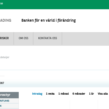
.se
RADING
Banken för en värld i förändring
RISKER
OM OSS
KONTAKTA OSS
detaljer
.087
Intradag
1 vecka
1 månad
6 månader
1 år
Visa alla
 broschyr
BNP1446
4