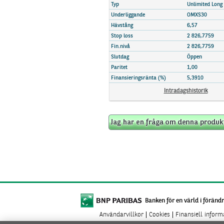
Marknadsöversikt
Typ
Unlimited Long
Underliggande
OMXS30
Hävstång
6,57
Stop loss
2 826,7759
Fin.nivå
2 826,7759
Slutdag
Öppen
Paritet
1,00
Finansieringsränta (%)
5,3910
Intradagshistorik
Banken för en värld i förändr
Användarvillkor
Cookies
Finansiell infor