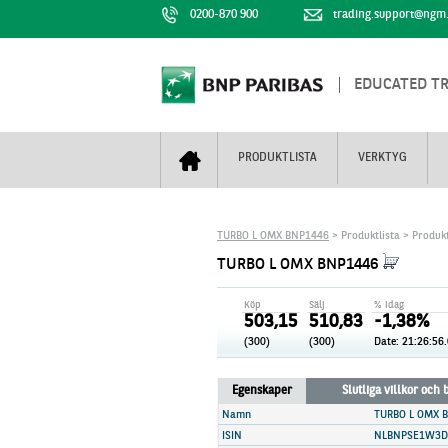
0200-870 900
trading.support@ngm
EDUCATED T
PRODUKTLISTA
VERKTYG
Bull & Bear
Trejderbarometern
Om BNP Paribas
Kontaktuppgifter
TURBO L OMX BNP1446
> Produktlista > Produkt
Mini Futures
Nyhestbrev
Finansiell information
+
TURBO L OMX BNP1446
Turbowarranter
Dagens urval
Vi är tennis
Köp
Sälj
% idag
Unlimited Turbos
Realtidskurser
503,15
510,83
-1,38%
(300)
(300)
Date:
21:26:56
Nya produkter
Knock-plocken
Stoppade & förfallna produkter
Kunskapscentra
+
Egenskaper
Slutliga villkor och
Utsålda produkter
Hur handlar jag
Namn
TURBO L OMX 
ISIN
NLBNPSE1W3D