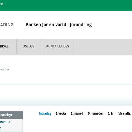
.se
RADING
Banken för en värld i förändring
RISKER
OM OSS
KONTAKTA OSS
etaljer
Intradag
1 vecka
1 månad
6 månader
1 år
Visa alla
 broschyr
 BNP137
1