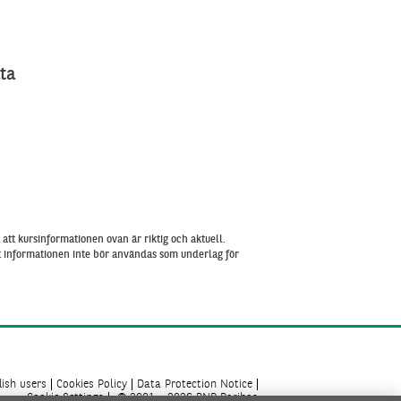
ta
att kursinformationen ovan är riktig och aktuell.
tt informationen inte bör användas som underlag för
ish users
Cookies Policy
Data Protection Notice
Cookie Settings
© 2001 - 2026 BNP Paribas