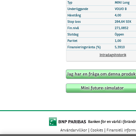
Marknadsöversikt
Typ
MINI Long
Underliggande
VOLVO B
Hävstång
4,00
Stop loss
284,64 SEK
Fin.nivå
271,0852
Slutdag
Öppen
Paritet
1,00
Finansieringsränta (%)
5,3910
Intradagshistorik
Banken för en värld i förändr
Användarvillkor
Cookies
Finansiell infor