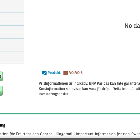
No da
Produkt
VOLVO B
Prisinformationen är indikativ. BNP Paribas kan inte garantera 
Kursinformation som visas kan vara fördröjd. Detta innebär a
investeringsbeslut.
ing
mation för Emittent och Garant
Klagomål
Important information for non-Swed