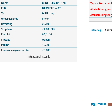
Marknadsöversikt
Namn
MINI L SILV BNP178
Typ av återbetaln
ISIN
NLBNPSE1WJX3
Återbetalningsvär
Typ
MINI Long
Återbetalningsdag
Underliggande
Silver
Hävstång
26,10
Stop loss
71,16 USD
Intradag
1 vec
Fin.nivå
68,4146
Slutdag
Öppen
Paritet
10,00
Finansieringsränta (%)
7,1100
Intradagshistorik
Produkt