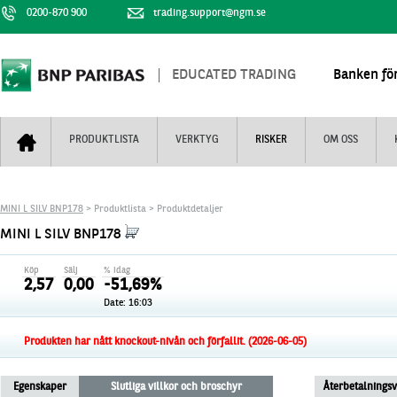
0200-870 900
trading.support@ngm.se
EDUCATED TRADING
Banken för
PRODUKTLISTA
VERKTYG
RISKER
OM OSS
Bull & Bear
Trejderbarometern
Om BNP Paribas
Kontaktuppgifter
MINI L SILV BNP178
> Produktlista > Produktdetaljer
Mini Futures
Nyhestbrev
Finansiell information
+
MINI L SILV BNP178
Turbowarranter
Dagens urval
Vi är tennis
Köp
Sälj
% idag
Unlimited Turbos
Realtidskurser
2,57
0,00
-51,69%
Date:
16:03
Nya produkter
Knock-plocken
Stoppade & förfallna produkter
Kunskapscentra
+
Produkten har nått knockout-nivån och förfallit. (2026-06-05)
Utsålda produkter
Hur handlar jag
Egenskaper
Slutliga villkor och broschyr
Återbetalnings