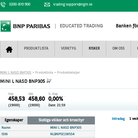
0200-870 900
trading.support@ngm.se
EDUCATED TRADING
Banken för
PRODUKTLISTA
VERKTYG
RISKER
OM OSS
Bull & Bear
Trejderbarometern
Om BNP Paribas
Kontaktuppgifter
MINI L NASD BNP305
> Produktlista > Produktdetaljer
Mini Futures
Nyhestbrev
Finansiell information
+
MINI L NASD BNP305
Turbowarranter
Dagens urval
Vi är tennis
Köp
Sälj
% idag
Unlimited Turbos
Realtidskurser
458,53
458,60
0,00%
(19000)
(19000)
Date:
21:59
Nya produkter
Knock-plocken
Stoppade & förfallna produkter
Kunskapscentra
+
Intradag
1 vec
Egenskaper
Slutliga villkor och broschyr
Utsålda produkter
Hur handlar jag
Namn
MINI L NASD BNP305
ISIN
NLBNPSE1WS54