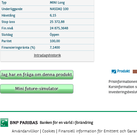
Marknadsöversikt
Typ
MINI Long
Underliggande
NASDAQ 100
Hävstång
6,15
Stop loss
25 372,88
Fin.nivå
24 875,3648
Slutdag
Öppen
Paritet
100,00
Finansieringsränta (%)
7,1400
Intradagshistorik
Produkt
Prisinformationen 
Kursinformation s
investeringsbeslut
Banken för en värld i förändring
Användarvillkor
Cookies
Finansiell information för Emittent och Gara