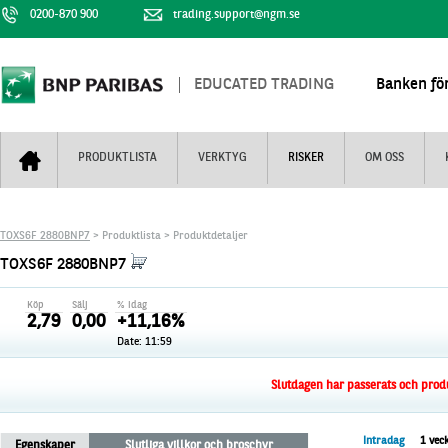
0200-870 900
trading.support@ngm.se
EDUCATED TRADING
Banken för
PRODUKTLISTA
VERKTYG
RISKER
OM OSS
Bull & Bear
Trejderbarometern
Om BNP Paribas
Kontaktuppgifter
TOXS6F 2880BNP7
> Produktlista > Produktdetaljer
Mini Futures
Nyhestbrev
Finansiell information
+
TOXS6F 2880BNP7
Turbowarranter
Dagens urval
Vi är tennis
Köp
Sälj
% idag
Unlimited Turbos
Realtidskurser
2,79
0,00
+11,16%
Date:
11:59
Nya produkter
Knock-plocken
Stoppade & förfallna produkter
Kunskapscentra
+
Slutdagen har passerats och produk
Utsålda produkter
Hur handlar jag
Intradag
1 vec
Egenskaper
Slutliga villkor och broschyr