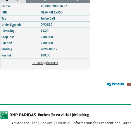
Marknadsöversikt
Namn
TOXS6F 2880BNP7
ISIN
NLBNPSE1XA53
Typ
Turbo Call
Underliggande
OMXS30
Hävstång
11,29
Stop loss
2 880,00
Fin.nivå
2 880,00
Slutdag
2026-06-17
Paritet
100,00
Intradagshistorik
Produkt
Banken för en värld i förändring
Användarvillkor
Cookies
Finansiell information för Emittent och Gara