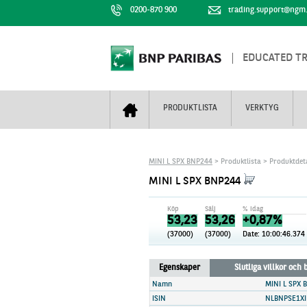
0200-870 900
trading.support@ngm
EDUCATED T
PRODUKTLISTA
VERKTYG
Bull & Bear
Trejderbarometern
Om BNP Paribas
Kontaktuppgifter
MINI L SPX BNP244
> Produktlista > Produktdet
Mini Futures
Nyhestbrev
Finansiell information
+
MINI L SPX BNP244
Turbowarranter
Dagens urval
Vi är tennis
Köp
Sälj
% idag
Unlimited Turbos
Realtidskurser
53,23
53,26
+0,87%
(37000)
(37000)
Date:
10:00:46.374
Nya produkter
Knock-plocken
Stoppade & förfallna produkter
Kunskapscentra
+
Egenskaper
Slutliga villkor och
Utsålda produkter
Hur handlar jag
Namn
MINI L SPX 
ISIN
NLBNPSE1XI