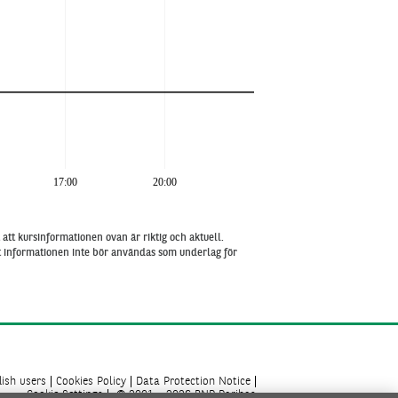
17:00
20:00
att kursinformationen ovan är riktig och aktuell.
tt informationen inte bör användas som underlag för
ish users
Cookies Policy
Data Protection Notice
Cookie Settings
© 2001 - 2026 BNP Paribas