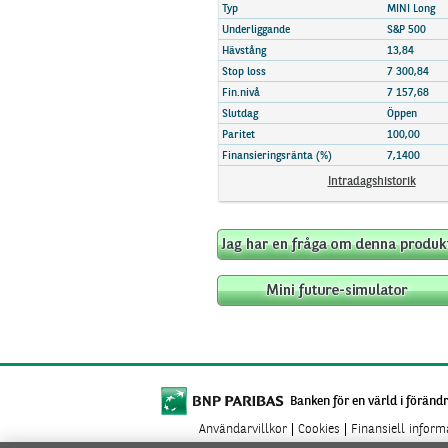
Marknadsöversikt
Typ
MINI Long
Underliggande
S&P 500
Hävstång
13,84
Stop loss
7 300,84
Fin.nivå
7 157,68
Slutdag
Öppen
Paritet
100,00
Finansieringsränta (%)
7,1400
Intradagshistorik
Banken för en värld i förändr
Användarvillkor
Cookies
Finansiell infor