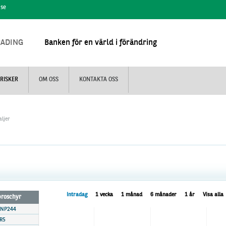
.se
RADING
Banken för en värld i förändring
RISKER
OM OSS
KONTAKTA OSS
aljer
Intradag
1 vecka
1 månad
6 månader
1 år
Visa alla
 broschyr
BNP244
R5