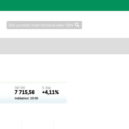
S&P 500
% idag
7 715,56
+4,11%
Indikation:
10:00