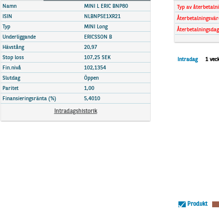
Marknadsöversikt
Namn
MINI L ERIC BNP80
Typ av återbetaln
ISIN
NLBNPSE1XR21
Återbetalningsvär
Typ
MINI Long
Återbetalningsdag
Underliggande
ERICSSON B
Hävstång
20,97
Stop loss
107,25 SEK
Intradag
1 vec
Fin.nivå
102,1354
Slutdag
Öppen
Paritet
1,00
Finansieringsränta (%)
5,4010
Intradagshistorik
Produkt