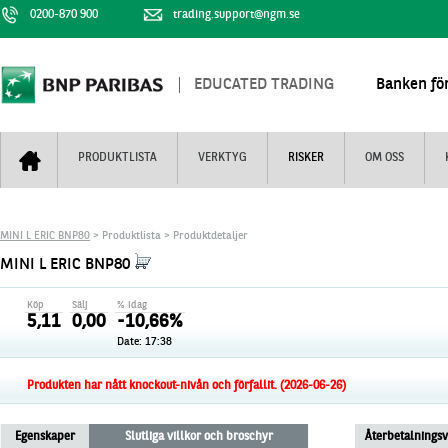
0200-870 900
trading.support@ngm.se
EDUCATED TRADING
Banken för
PRODUKTLISTA
VERKTYG
RISKER
OM OSS
Bull & Bear
Trejderbarometern
Om BNP Paribas
Kontaktuppgifter
MINI L ERIC BNP80
> Produktlista > Produktdetaljer
Mini Futures
Nyhestbrev
Finansiell information
+
MINI L ERIC BNP80
Turbowarranter
Dagens urval
Vi är tennis
Köp
Sälj
% idag
Unlimited Turbos
Realtidskurser
5,11
0,00
-10,66%
Date:
17:38
Nya produkter
Knock-plocken
Stoppade & förfallna produkter
Kunskapscentra
+
Produkten har nått knockout-nivån och förfallit. (2026-06-26)
Utsålda produkter
Hur handlar jag
Egenskaper
Slutliga villkor och broschyr
Återbetalnings