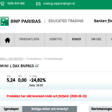
0200-870 900
trading.support@ngm.se
EDUCATED TRADING
Banken för
PRODUKTLISTA
VERKTYG
RISKER
OM OSS
Bull & Bear
Trejderbarometern
Om BNP Paribas
Kontaktuppgifter
MINI L DAX BNP813
> Produktlista > Produktdetaljer
Mini Futures
Nyhestbrev
Finansiell information
+
MINI L DAX BNP813
Turbowarranter
Dagens urval
Vi är tennis
Köp
Sälj
% idag
Unlimited Turbos
Realtidskurser
5,24
0,00
-24,82%
Date:
16:05
Nya produkter
Knock-plocken
Stoppade & förfallna produkter
Kunskapscentra
+
Produkten har nått knockout-nivån och förfallit. (2026-06-10)
Utsålda produkter
Hur handlar jag
Egenskaper
Slutliga villkor och broschyr
Återbetalnings