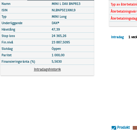
Marknadsöversikt
Namn
MINI L DAX BNP813
Typ av återbetaln
ISIN
NLBNPSE1XWL9
Återbetalningsvär
Typ
MINI Long
Återbetalningsdag
Underliggande
DAX®
Hävstång
47,39
Stop loss
24 365,26
Intradag
1 vec
Fin.nivå
23 887,5095
Slutdag
Öppen
Paritet
1 000,00
Finansieringsränta (%)
5,5630
Intradagshistorik
Produkt