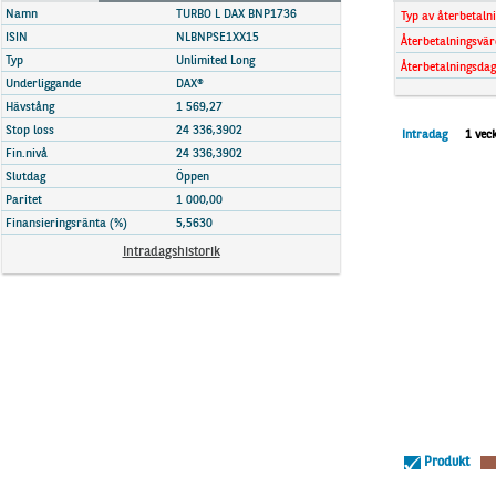
Marknadsöversikt
Namn
TURBO L DAX BNP1736
Typ av återbetaln
ISIN
NLBNPSE1XX15
Återbetalningsvär
Typ
Unlimited Long
Återbetalningsdag
Underliggande
DAX®
Hävstång
1 569,27
Stop loss
24 336,3902
Intradag
1 vec
Fin.nivå
24 336,3902
Slutdag
Öppen
Paritet
1 000,00
Finansieringsränta (%)
5,5630
Intradagshistorik
Produkt