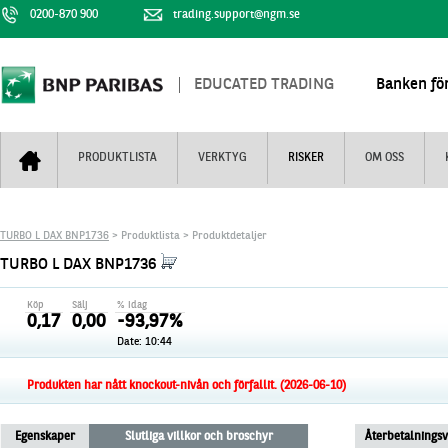
0200-870 900
trading.support@ngm.se
EDUCATED TRADING
Banken för
PRODUKTLISTA
VERKTYG
RISKER
OM OSS
Bull & Bear
Trejderbarometern
Om BNP Paribas
Kontaktuppgifter
TURBO L DAX BNP1736
> Produktlista > Produktdetaljer
Mini Futures
Nyhestbrev
Finansiell information
+
TURBO L DAX BNP1736
Turbowarranter
Dagens urval
Vi är tennis
Köp
Sälj
% idag
Unlimited Turbos
Realtidskurser
0,17
0,00
-93,97%
Date:
10:44
Nya produkter
Knock-plocken
Stoppade & förfallna produkter
Kunskapscentra
+
Produkten har nått knockout-nivån och förfallit. (2026-06-10)
Utsålda produkter
Hur handlar jag
Egenskaper
Slutliga villkor och broschyr
Återbetalnings