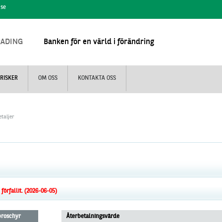
.se
RADING
Banken för en värld i förändring
RISKER
OM OSS
KONTAKTA OSS
taljer
örfallit. (2026-06-05)
 broschyr
Återbetalningsvärde