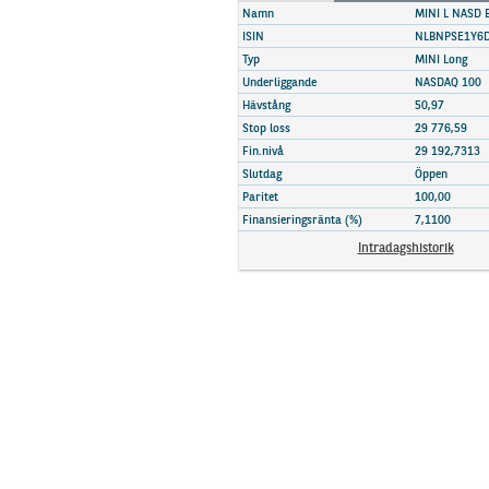
Marknadsöversikt
Namn
MINI L NASD 
ISIN
NLBNPSE1Y6
Typ
MINI Long
Underliggande
NASDAQ 100
Hävstång
50,97
Stop loss
29 776,59
Fin.nivå
29 192,7313
Slutdag
Öppen
Paritet
100,00
Finansieringsränta (%)
7,1100
Intradagshistorik