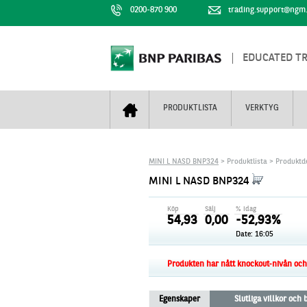
0200-870 900
trading.support@ngm
EDUCATED T
PRODUKTLISTA
VERKTYG
Bull & Bear
Trejderbarometern
Om BNP Paribas
Kontaktuppgifter
MINI L NASD BNP324
> Produktlista > Produktde
Mini Futures
Nyhestbrev
Finansiell information
+
MINI L NASD BNP324
Turbowarranter
Dagens urval
Vi är tennis
Köp
Sälj
% idag
Unlimited Turbos
Realtidskurser
54,93
0,00
-52,93%
Date:
16:05
Nya produkter
Knock-plocken
Stoppade & förfallna produkter
Kunskapscentra
+
Produkten har nått knockout-nivån och f
Utsålda produkter
Hur handlar jag
Egenskaper
Slutliga villkor och