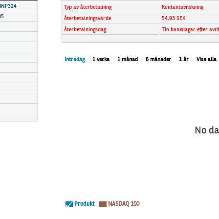
BNP324
Typ av återbetalning
Kontantavräkning
D5
Återbetalningsvärde
54,93 SEK
Återbetalningsdag
Tio bankdagar efter avr
Intradag
1 vecka
1 månad
6 månader
1 år
Visa alla
No da
Produkt
NASDAQ 100