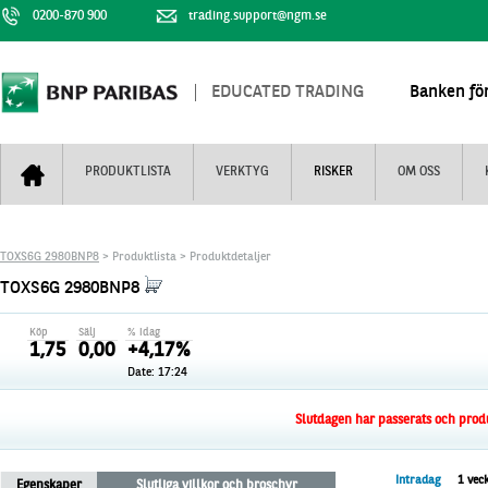
0200-870 900
trading.support@ngm.se
EDUCATED TRADING
Banken för
PRODUKTLISTA
VERKTYG
RISKER
OM OSS
Bull & Bear
Trejderbarometern
Om BNP Paribas
Kontaktuppgifter
TOXS6G 2980BNP8
> Produktlista > Produktdetaljer
Mini Futures
Nyhestbrev
Finansiell information
+
TOXS6G 2980BNP8
Turbowarranter
Dagens urval
Vi är tennis
Köp
Sälj
% idag
Unlimited Turbos
Realtidskurser
1,75
0,00
+4,17%
Date:
17:24
Nya produkter
Knock-plocken
Stoppade & förfallna produkter
Kunskapscentra
+
Slutdagen har passerats och produk
Utsålda produkter
Hur handlar jag
Intradag
1 vec
Egenskaper
Slutliga villkor och broschyr