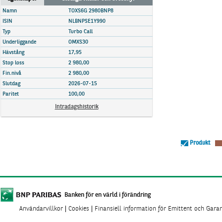
Marknadsöversikt
Namn
TOXS6G 2980BNP8
ISIN
NLBNPSE1Y990
Typ
Turbo Call
Underliggande
OMXS30
Hävstång
17,95
Stop loss
2 980,00
Fin.nivå
2 980,00
Slutdag
2026-07-15
Paritet
100,00
Intradagshistorik
Produkt
Banken för en värld i förändring
Användarvillkor
Cookies
Finansiell information för Emittent och Gara