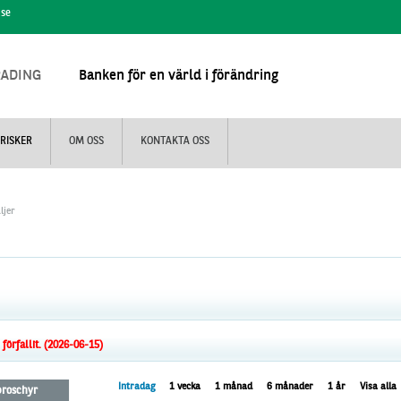
.se
RADING
Banken för en värld i förändring
RISKER
OM OSS
KONTAKTA OSS
ljer
örfallit. (2026-06-15)
Intradag
1 vecka
1 månad
6 månader
1 år
Visa alla
 broschyr