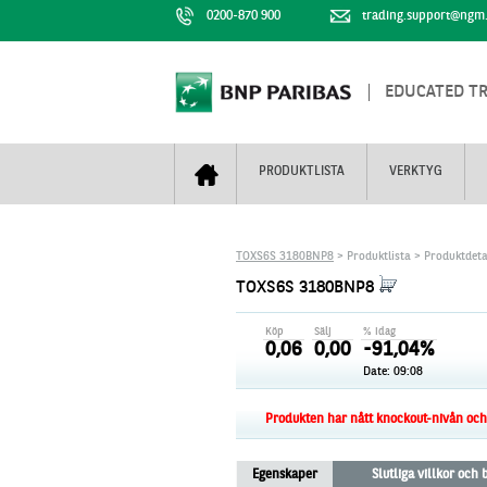
0200-870 900
trading.support@ngm
EDUCATED T
PRODUKTLISTA
VERKTYG
Bull & Bear
Trejderbarometern
Om BNP Paribas
Kontaktuppgifter
TOXS6S 3180BNP8
> Produktlista > Produktdeta
Mini Futures
Nyhestbrev
Finansiell information
+
TOXS6S 3180BNP8
Turbowarranter
Dagens urval
Vi är tennis
Köp
Sälj
% idag
Unlimited Turbos
Realtidskurser
0,06
0,00
-91,04%
Date: 09:08
Nya produkter
Knock-plocken
Stoppade & förfallna produkter
Kunskapscentra
+
Produkten har nått knockout-nivån och f
Utsålda produkter
Hur handlar jag
Egenskaper
Slutliga villkor och