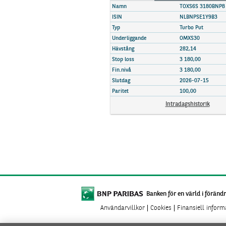
Marknadsöversikt
Namn
TOXS6S 3180BNP8
ISIN
NLBNPSE1Y9B3
Typ
Turbo Put
Underliggande
OMXS30
Hävstång
282,14
Stop loss
3 180,00
Fin.nivå
3 180,00
Slutdag
2026-07-15
Paritet
100,00
Intradagshistorik
Banken för en värld i förändr
Användarvillkor
Cookies
Finansiell infor