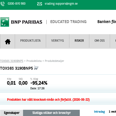
0200-870 900
trading.support@ngm.se
EDUCATED TRADING
Banken för
PRODUKTLISTA
VERKTYG
RISKER
OM OSS
Bull & Bear
Trejderbarometern
Om BNP Paribas
Kontaktuppgifter
TOXS6S 3190BNP5
> Produktlista > Produktdetaljer
Mini Futures
Nyhestbrev
Finansiell information
+
TOXS6S 3190BNP5
Turbowarranter
Dagens urval
Vi är tennis
Köp
Sälj
% idag
Unlimited Turbos
Realtidskurser
0,01
0,00
-95,24%
Date:
17:26
Nya produkter
Knock-plocken
Stoppade & förfallna produkter
Kunskapscentra
+
Produkten har nått knockout-nivån och förfallit. (2026-06-22)
Utsålda produkter
Hur handlar jag
Intradag
1 vec
Egenskaper
Slutliga villkor och broschyr