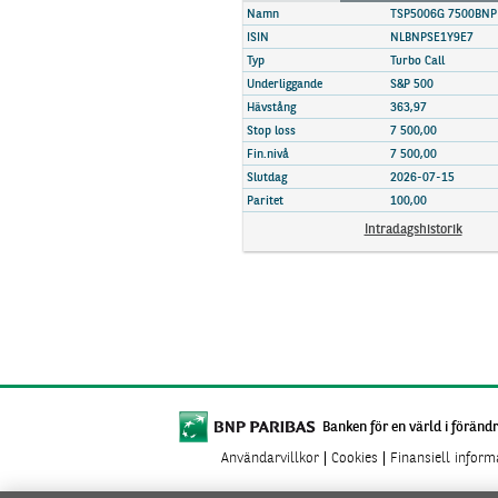
Marknadsöversikt
Namn
TSP5006G 7500BNP
ISIN
NLBNPSE1Y9E7
Typ
Turbo Call
Underliggande
S&P 500
Hävstång
363,97
Stop loss
7 500,00
Fin.nivå
7 500,00
Slutdag
2026-07-15
Paritet
100,00
Intradagshistorik
Banken för en värld i förändr
Användarvillkor
Cookies
Finansiell infor