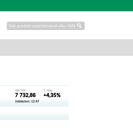
S&P 500
% idag
7 732,86
+4,35%
Indikation:
12:47