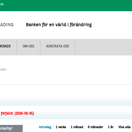
.se
RADING
Banken för en värld i förändring
RISKER
OM OSS
KONTAKTA OSS
aljer
örfallit. (2026-06-05)
Intradag
1 vecka
1 månad
6 månader
1 år
Visa alla
 broschyr