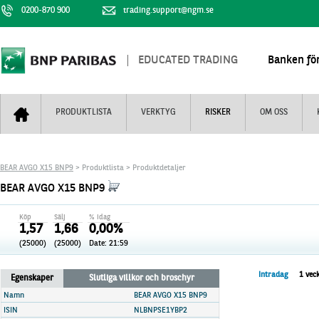
0200-870 900
trading.support@ngm.se
EDUCATED TRADING
Banken för
PRODUKTLISTA
VERKTYG
RISKER
OM OSS
Bull & Bear
Trejderbarometern
Om BNP Paribas
Kontaktuppgifter
BEAR AVGO X15 BNP9
> Produktlista > Produktdetaljer
Mini Futures
Nyhestbrev
Finansiell information
+
BEAR AVGO X15 BNP9
Turbowarranter
Dagens urval
Vi är tennis
Köp
Sälj
% idag
Unlimited Turbos
Realtidskurser
1,57
1,66
0,00%
(25000)
(25000)
Date:
21:59
Nya produkter
Knock-plocken
Stoppade & förfallna produkter
Kunskapscentra
+
Intradag
1 vec
Egenskaper
Slutliga villkor och broschyr
Utsålda produkter
Hur handlar jag
Namn
BEAR AVGO X15 BNP9
ISIN
NLBNPSE1YBP2