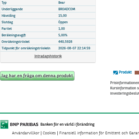
Marknadsöversikt
Typ
Bear
Underliggande
BROADCOM
Hävstång
15,00
Slutdag
Öppen
Paritet
1,00
Beräkningsavgift
5,00%
Omräkningströskel
440,5928
Tidpunkt för omräkningströskeln
2026-08-07 22:14:59
Intradagshistorik
Produkt
Prisinformationen 
Kursinformation s
investeringsbeslut
Banken för en värld i förändring
Användarvillkor
Cookies
Finansiell information för Emittent och Gara