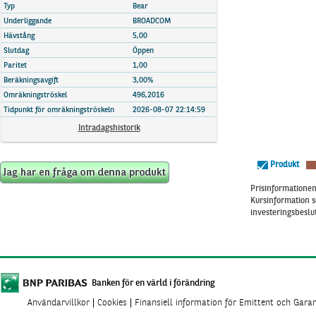
Marknadsöversikt
Typ
Bear
Underliggande
BROADCOM
Hävstång
5,00
Slutdag
Öppen
Paritet
1,00
Beräkningsavgift
3,00%
Omräkningströskel
496,2016
Tidpunkt för omräkningströskeln
2026-08-07 22:14:59
Intradagshistorik
Produkt
Prisinformationen 
Kursinformation s
investeringsbeslut
Banken för en värld i förändring
Användarvillkor
Cookies
Finansiell information för Emittent och Gara