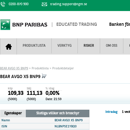
0200-870 900
trading.support@ngm.se
EDUCATED TRADING
Banken för
PRODUKTLISTA
VERKTYG
RISKER
OM OSS
Bull & Bear
Trejderbarometern
Om BNP Paribas
Kontaktuppgifter
BEAR AVGO X5 BNP9
> Produktlista > Produktdetaljer
Mini Futures
Nyhestbrev
Finansiell information
+
BEAR AVGO X5 BNP9
Turbowarranter
Dagens urval
Vi är tennis
Köp
Sälj
% idag
Unlimited Turbos
Realtidskurser
109,33
111,13
0,00%
(5000)
(5000)
Date:
21:59
Nya produkter
Knock-plocken
Stoppade & förfallna produkter
Kunskapscentra
+
Intradag
1 vec
Egenskaper
Slutliga villkor och broschyr
Utsålda produkter
Hur handlar jag
Namn
BEAR AVGO X5 BNP9
ISIN
NLBNPSE1YBQ0