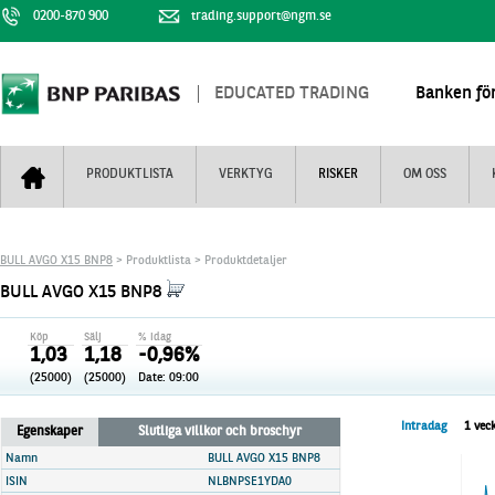
0200-870 900
trading.support@ngm.se
EDUCATED TRADING
Banken för
PRODUKTLISTA
VERKTYG
RISKER
OM OSS
Bull & Bear
Trejderbarometern
Om BNP Paribas
Kontaktuppgifter
BULL AVGO X15 BNP8
> Produktlista > Produktdetaljer
Mini Futures
Nyhestbrev
Finansiell information
+
BULL AVGO X15 BNP8
Turbowarranter
Dagens urval
Vi är tennis
Köp
Sälj
% idag
Unlimited Turbos
Realtidskurser
1,03
1,18
-0,96%
(25000)
(25000)
Date:
09:00
Nya produkter
Knock-plocken
Stoppade & förfallna produkter
Kunskapscentra
+
Intradag
1 vec
Egenskaper
Slutliga villkor och broschyr
Utsålda produkter
Hur handlar jag
Namn
BULL AVGO X15 BNP8
ISIN
NLBNPSE1YDA0