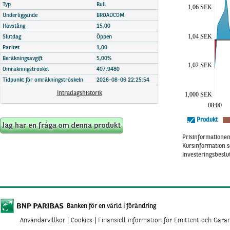
Marknadsöversikt
Typ
Bull
1,06 SEK
Underliggande
BROADCOM
Hävstång
15,00
1,04 SEK
Slutdag
Öppen
Paritet
1,00
Beräkningsavgift
5,00%
1,02 SEK
Omräkningströskel
407,9480
Tidpunkt för omräkningströskeln
2026-08-06 22:25:54
Intradagshistorik
1,000 SEK
08:00
Produkt
Prisinformationen 
Kursinformation s
investeringsbeslut
Banken för en värld i förändring
Användarvillkor
Cookies
Finansiell information för Emittent och Gara