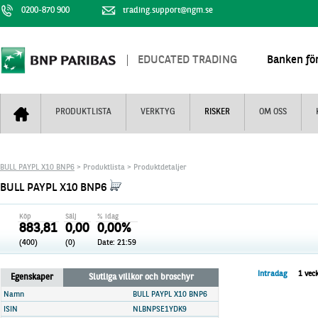
0200-870 900
trading.support@ngm.se
EDUCATED TRADING
Banken för
PRODUKTLISTA
VERKTYG
RISKER
OM OSS
Bull & Bear
Trejderbarometern
Om BNP Paribas
Kontaktuppgifter
BULL PAYPL X10 BNP6
> Produktlista > Produktdetaljer
Mini Futures
Nyhestbrev
Finansiell information
+
BULL PAYPL X10 BNP6
Turbowarranter
Dagens urval
Vi är tennis
Köp
Sälj
% idag
Unlimited Turbos
Realtidskurser
883,81
0,00
0,00%
(400)
(0)
Date:
21:59
Nya produkter
Knock-plocken
Stoppade & förfallna produkter
Kunskapscentra
+
Intradag
1 vec
Egenskaper
Slutliga villkor och broschyr
Utsålda produkter
Hur handlar jag
Namn
BULL PAYPL X10 BNP6
ISIN
NLBNPSE1YDK9