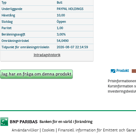
Marknadsöversikt
Typ
Bull
Underliggande
PAYPAL HOLDINGS
Hävstång
10,00
Slutdag
Öppen
Paritet
1,00
Beräkningsavgift
3,00%
Omräkningströskel
54,0490
Tidpunkt för omräkningströskeln
2026-08-07 22:14:59
Intradagshistorik
Produkt
Prisinformationen 
Kursinformation s
investeringsbeslut
Banken för en värld i förändring
Användarvillkor
Cookies
Finansiell information för Emittent och Gara