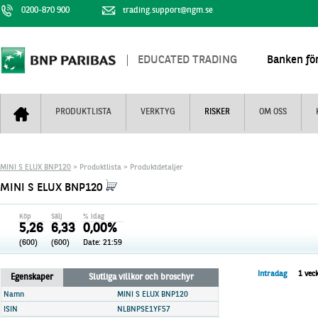
0200-870 900
trading.support@ngm.se
EDUCATED TRADING
Banken för
PRODUKTLISTA
VERKTYG
RISKER
OM OSS
Bull & Bear
Trejderbarometern
Om BNP Paribas
Kontaktuppgifter
MINI S ELUX BNP120
> Produktlista > Produktdetaljer
Mini Futures
Nyhestbrev
Finansiell information
+
MINI S ELUX BNP120
Turbowarranter
Dagens urval
Vi är tennis
Köp
Sälj
% idag
Unlimited Turbos
Realtidskurser
5,26
6,33
0,00%
(600)
(600)
Date:
21:59
Nya produkter
Knock-plocken
Stoppade & förfallna produkter
Kunskapscentra
+
Intradag
1 vec
Egenskaper
Slutliga villkor och broschyr
Utsålda produkter
Hur handlar jag
Namn
MINI S ELUX BNP120
ISIN
NLBNPSE1YF57