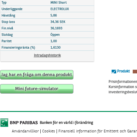
Marknadsöversikt
Typ
MINI Short
Underliggande
ELECTROLUX
Hävstång
5,86
Stop loss
34,36 SEK
Fin.nivå
36,1693
Slutdag
Öppen
Paritet
1,00
Finansieringsränta (%)
1,6130
Intradagshistorik
Produkt
Prisinformationen 
Kursinformation s
investeringsbeslut
Banken för en värld i förändring
Användarvillkor
Cookies
Finansiell information för Emittent och Gara