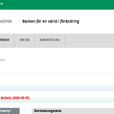
.se
RADING
Banken för en värld i förändring
RISKER
OM OSS
KONTAKTA OSS
aljer
örfallit. (2026-08-03)
 broschyr
Återbetalningsvärde