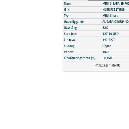
Marknadsöversikt
Namn
MINI S BABA BNP6
ISIN
NLBNPSE1YHG8
Typ
MINI Short
Underliggande
ALIBABA GROUP HO
Hävstång
8,87
Stop loss
127,10 USD
Fin.nivå
141,2279
Slutdag
Öppen
Paritet
10,00
Finansieringsränta (%)
-0,1500
Intradagshistorik