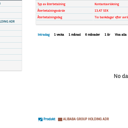
3
Typ av återbetalning
Kontantavräkning
Återbetalningsvärde
13,47 SEK
Återbetalningsdag
Tio bankdagar efter avr
LDING ADR
Intradag
1 vecka
1 månad
6 månader
1 år
Visa alla
No da
Produkt
ALIBABA GROUP HOLDING ADR