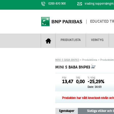
0200-870 900
trading.support@ngm
EDUCATED T
PRODUKTLISTA
VERKTYG
Bull & Bear
Trejderbarometern
Om BNP Paribas
Kontaktuppgifter
MINI S BABA BNP63
> Produktlista > Produktdet
Mini Futures
Nyhestbrev
Finansiell information
+
MINI S BABA BNP63
Turbowarranter
Dagens urval
Vi är tennis
Köp
Sälj
% idag
Unlimited Turbos
Realtidskurser
13,47
0,00
-25,29%
Date:
16:03
Nya produkter
Knock-plocken
Stoppade & förfallna produkter
Kunskapscentra
+
Produkten har nått knockout-nivån och f
Utsålda produkter
Hur handlar jag
Egenskaper
Slutliga villkor och