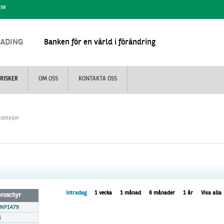
.se
RADING
Banken för en värld i förändring
RISKER
OM OSS
KONTAKTA OSS
detaljer
Intradag
1 vecka
1 månad
6 månader
1 år
Visa alla
 broschyr
BNP1479
6