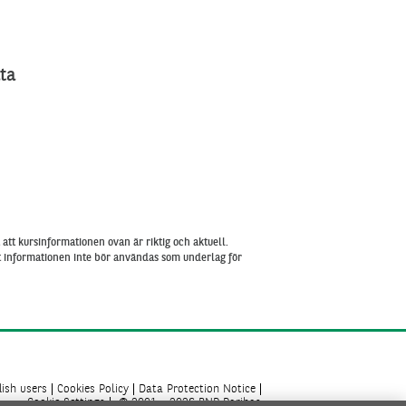
ta
att kursinformationen ovan är riktig och aktuell.
tt informationen inte bör användas som underlag för
ish users
Cookies Policy
Data Protection Notice
Cookie Settings
© 2001 - 2026 BNP Paribas