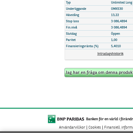
Marknadsöversikt
Typ
Unlimited Long
Underliggande
OMXS30
Hävstång
13,22
Stop loss
3 086,4894
Fin.nivå
3 086,4894
Slutdag
Öppen
Paritet
1,00
Finansieringsränta (%)
5,4010
Intradagshistorik
Banken för en värld i förändr
Användarvillkor
Cookies
Finansiell infor