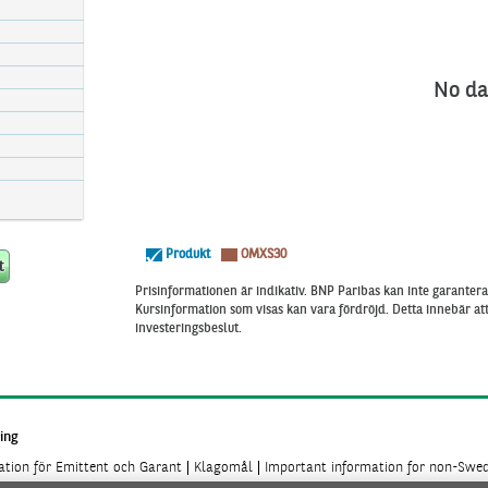
No da
Produkt
OMXS30
Prisinformationen är indikativ. BNP Paribas kan inte garantera 
Kursinformation som visas kan vara fördröjd. Detta innebär a
investeringsbeslut.
ing
mation för Emittent och Garant
Klagomål
Important information for non-Swed