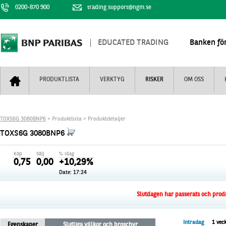
0200-870 900
trading.support@ngm.se
EDUCATED TRADING
Banken för
PRODUKTLISTA
VERKTYG
RISKER
OM OSS
Bull & Bear
Trejderbarometern
Om BNP Paribas
Kontaktuppgifter
TOXS6G 3080BNP6
> Produktlista > Produktdetaljer
Mini Futures
Nyhestbrev
Finansiell information
+
TOXS6G 3080BNP6
Turbowarranter
Dagens urval
Vi är tennis
Köp
Sälj
% idag
Unlimited Turbos
Realtidskurser
0,75
0,00
+10,29%
Date: 17:24
Nya produkter
Knock-plocken
Stoppade & förfallna produkter
Kunskapscentra
+
Slutdagen har passerats och produk
Utsålda produkter
Hur handlar jag
Intradag
1 vec
Egenskaper
Slutliga villkor och broschyr