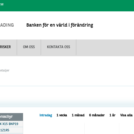
.se
RADING
Banken för en värld i förändring
RISKER
OM OSS
KONTAKTA OSS
etaljer
Intradag
1 vecka
1 månad
6 månader
1 år
Visa alla
 broschyr
X X15 BNP19
1Z1R5