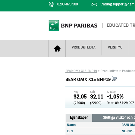
0200-870 900
trading.support@ngm
EDUCATED T
PRODUKTLISTA
VERKTYG
Bull & Bear
Trejderbarometern
Om BNP Paribas
Kontaktuppgifter
BEAR OMX X15 BNP19
> Produktlista > Produktd
Mini Futures
Nyhestbrev
Finansiell information
+
BEAR OMX X15 BNP19
Turbowarranter
Dagens urval
Vi är tennis
Köp
Sälj
% idag
Unlimited Turbos
Realtidskurser
32,05
32,11
-1,05%
(22000)
(22000)
Date:
09:34:29.007
Nya produkter
Knock-plocken
Stoppade & förfallna produkter
Kunskapscentra
+
Egenskaper
Slutliga villkor och
Utsålda produkter
Hur handlar jag
Namn
BEAR OM
ISIN
NLBNPSE