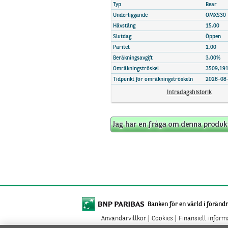
Marknadsöversikt
Typ
Bear
Underliggande
OMXS30
Hävstång
15,00
Slutdag
Öppen
Paritet
1,00
Beräkningsavgift
3,00%
Omräkningströskel
3509,19
Tidpunkt för omräkningströskeln
2026-08-
Intradagshistorik
Banken för en värld i förändr
Användarvillkor
Cookies
Finansiell infor