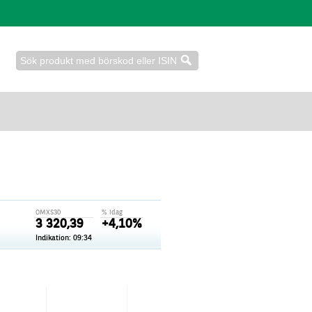
OMXS30
% idag
3 320,39
+4,10%
Indikation:
09:34