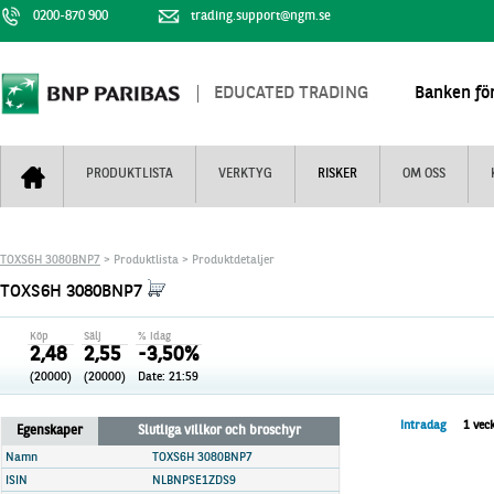
0200-870 900
trading.support@ngm.se
EDUCATED TRADING
Banken för
PRODUKTLISTA
VERKTYG
RISKER
OM OSS
Bull & Bear
Trejderbarometern
Om BNP Paribas
Kontaktuppgifter
TOXS6H 3080BNP7
> Produktlista > Produktdetaljer
Mini Futures
Nyhestbrev
Finansiell information
+
TOXS6H 3080BNP7
Turbowarranter
Dagens urval
Vi är tennis
Köp
Sälj
% idag
Unlimited Turbos
Realtidskurser
2,48
2,55
-3,50%
(20000)
(20000)
Date: 21:59
Nya produkter
Knock-plocken
Stoppade & förfallna produkter
Kunskapscentra
+
Intradag
1 vec
Egenskaper
Slutliga villkor och broschyr
Utsålda produkter
Hur handlar jag
Namn
TOXS6H 3080BNP7
ISIN
NLBNPSE1ZDS9