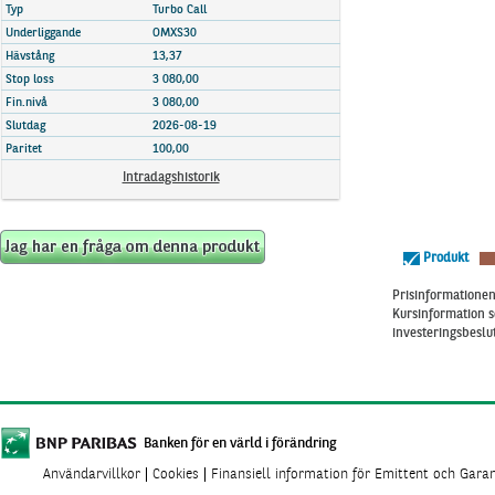
Marknadsöversikt
Typ
Turbo Call
Underliggande
OMXS30
Hävstång
13,37
Stop loss
3 080,00
Fin.nivå
3 080,00
Slutdag
2026-08-19
Paritet
100,00
Intradagshistorik
Produkt
Prisinformationen 
Kursinformation s
investeringsbeslut
Banken för en värld i förändring
Användarvillkor
Cookies
Finansiell information för Emittent och Gara