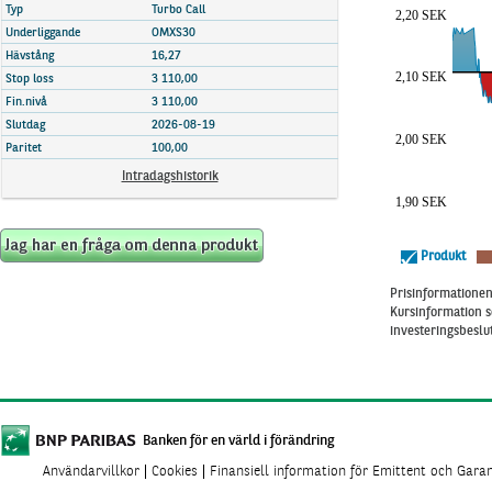
Marknadsöversikt
Typ
Turbo Call
2,20 SEK
Underliggande
OMXS30
Hävstång
16,27
2,10 SEK
Stop loss
3 110,00
Fin.nivå
3 110,00
Slutdag
2026-08-19
2,00 SEK
Paritet
100,00
Intradagshistorik
1,90 SEK
Produkt
Prisinformationen 
Kursinformation s
investeringsbeslut
Banken för en värld i förändring
Användarvillkor
Cookies
Finansiell information för Emittent och Gara