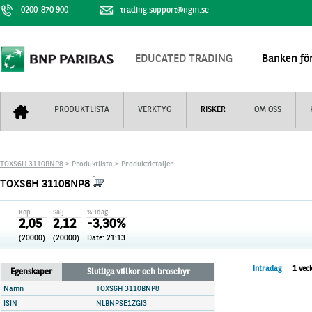
0200-870 900
trading.support@ngm.se
EDUCATED TRADING
Banken för
PRODUKTLISTA
VERKTYG
RISKER
OM OSS
Bull & Bear
Trejderbarometern
Om BNP Paribas
Kontaktuppgifter
TOXS6H 3110BNP8
> Produktlista > Produktdetaljer
Mini Futures
Nyhestbrev
Finansiell information
+
TOXS6H 3110BNP8
Turbowarranter
Dagens urval
Vi är tennis
Köp
Sälj
% idag
Unlimited Turbos
Realtidskurser
2,05
2,12
-3,30%
(20000)
(20000)
Date:
21:13
Nya produkter
Knock-plocken
Stoppade & förfallna produkter
Kunskapscentra
+
Intradag
1 vec
Egenskaper
Slutliga villkor och broschyr
Utsålda produkter
Hur handlar jag
Namn
TOXS6H 3110BNP8
ISIN
NLBNPSE1ZGI3