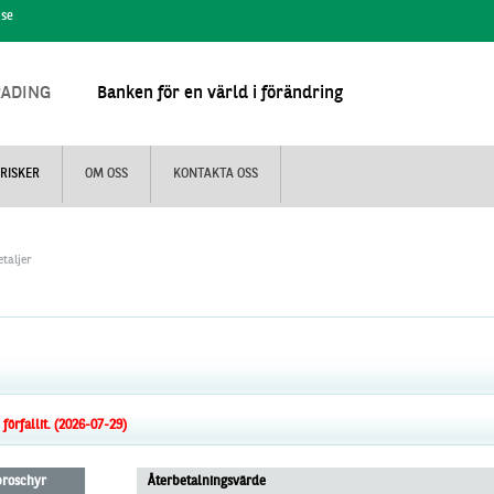
.se
RADING
Banken för en värld i förändring
RISKER
OM OSS
KONTAKTA OSS
taljer
örfallit. (2026-07-29)
 broschyr
Återbetalningsvärde