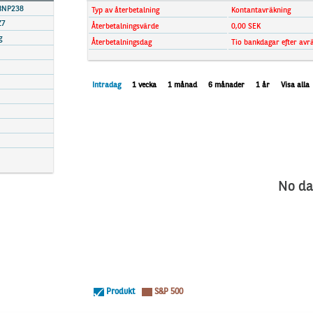
BNP238
Typ av återbetalning
Kontantavräkning
Z7
Återbetalningsvärde
0,00 SEK
g
Återbetalningsdag
Tio bankdagar efter avr
Intradag
1 vecka
1 månad
6 månader
1 år
Visa alla
No da
Produkt
S&P 500