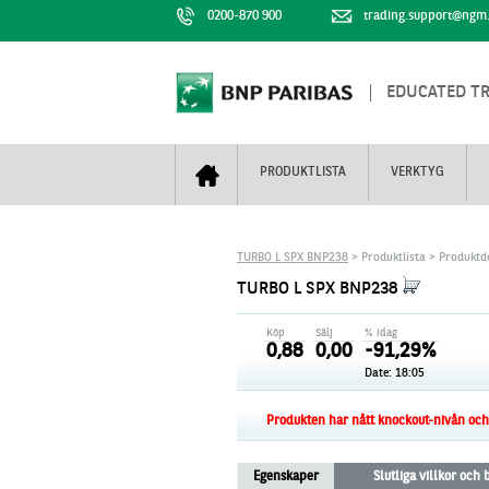
0200-870 900
trading.support@ngm
EDUCATED T
PRODUKTLISTA
VERKTYG
Bull & Bear
Trejderbarometern
Om BNP Paribas
Kontaktuppgifter
TURBO L SPX BNP238
> Produktlista > Produktde
Mini Futures
Nyhestbrev
Finansiell information
+
TURBO L SPX BNP238
Turbowarranter
Dagens urval
Vi är tennis
Köp
Sälj
% idag
Unlimited Turbos
Realtidskurser
0,88
0,00
-91,29%
Date: 18:05
Nya produkter
Knock-plocken
Stoppade & förfallna produkter
Kunskapscentra
+
Produkten har nått knockout-nivån och f
Utsålda produkter
Hur handlar jag
Egenskaper
Slutliga villkor och