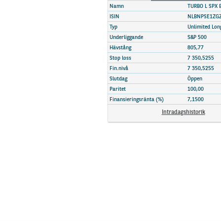
Marknadsöversikt
Namn
TURBO L SPX 
ISIN
NLBNPSE1ZG
Typ
Unlimited Lon
Underliggande
S&P 500
Hävstång
805,77
Stop loss
7 350,5255
Fin.nivå
7 350,5255
Slutdag
Öppen
Paritet
100,00
Finansieringsränta (%)
7,1500
Intradagshistorik