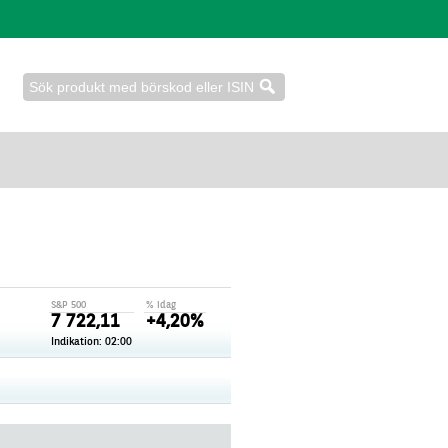
S&P 500
% idag
7 722,11
+4,20%
Indikation: 02:00