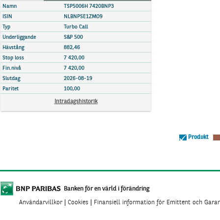
Marknadsöversikt
Namn
TSP5006H 7420BNP3
ISIN
NLBNPSE1ZMO9
Typ
Turbo Call
Underliggande
S&P 500
Hävstång
882,46
Stop loss
7 420,00
Fin.nivå
7 420,00
Slutdag
2026-08-19
Paritet
100,00
Intradagshistorik
Produkt
Banken för en värld i förändring
Användarvillkor
Cookies
Finansiell information för Emittent och Gara