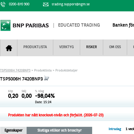
0200-870 900
trading.support@ngm.se
EDUCATED TRADING
Banken för
PRODUKTLISTA
VERKTYG
RISKER
OM OSS
Bull & Bear
Trejderbarometern
Om BNP Paribas
Kontaktuppgifter
TSP5006H 7420BNP3
> Produktlista > Produktdetaljer
Mini Futures
Nyhestbrev
Finansiell information
+
TSP5006H 7420BNP3
Turbowarranter
Dagens urval
Vi är tennis
Köp
Sälj
% idag
Unlimited Turbos
Realtidskurser
0,20
0,00
-98,04%
Date: 15:24
Nya produkter
Knock-plocken
Stoppade & förfallna produkter
Kunskapscentra
+
Produkten har nått knockout-nivån och förfallit. (2026-07-23)
Utsålda produkter
Hur handlar jag
Intradag
1 vec
Egenskaper
Slutliga villkor och broschyr