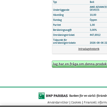
Marknadsöversikt
Typ
Bull
AMD ADVANCE
Underliggande
DEVICES
Hävstång
10,00
Slutdag
Öppen
Paritet
1,00
Beräkningsavgift
3,00%
Omräkningströskel
447,6912
Tidpunkt för
omräkningströskeln
2026-08-06 22
Intradagshistorik
Banken för en värld i förändr
Användarvillkor
Cookies
Finansiell infor