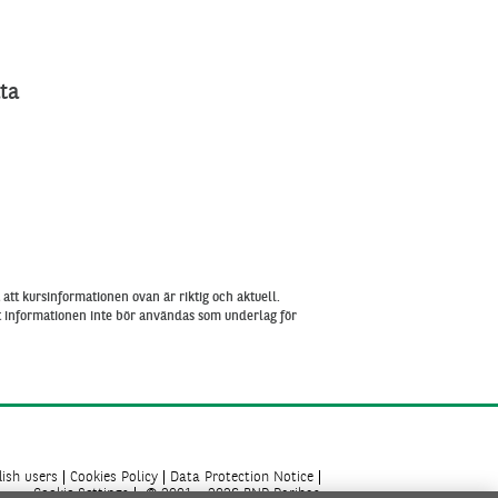
ta
att kursinformationen ovan är riktig och aktuell.
tt informationen inte bör användas som underlag för
ish users
Cookies Policy
Data Protection Notice
Cookie Settings
© 2001 - 2026 BNP Paribas