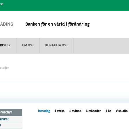
.se
RADING
Banken för en värld i förändring
RISKER
OM OSS
KONTAKTA OSS
etaljer
Intradag
1 vecka
1 månad
6 månader
1 år
Visa alla
 broschyr
 BNP16
8