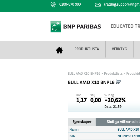
0200-870 900
trading.support@ngm
EDUCATED T
PRODUKTLISTA
VERKTYG
Bull & Bear
Trejderbarometern
Om BNP Paribas
Kontaktuppgifter
BULL AMD X10 BNP16
> Produktlista > Produktd
Mini Futures
Nyhestbrev
Finansiell information
+
BULL AMD X10 BNP16
Turbowarranter
Dagens urval
Vi är tennis
Köp
Sälj
% idag
Unlimited Turbos
Realtidskurser
1,17
0,00
+20,62%
Date: 21:59
Nya produkter
Knock-plocken
Stoppade & förfallna produkter
Kunskapscentra
+
Egenskaper
Slutliga villkor och
Utsålda produkter
Hur handlar jag
Namn
BULL AMD X10
ISIN
NLBNPSE1ZP8