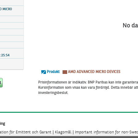
D MICRO
No da
:25:54
Produkt
AMD ADVANCED MICRO DEVICES
Prisinformationen är indikativ. BNP Paribas kan inte garantera 
Kursinformation som visas kan vara fördröjd. Detta innebär a
investeringsbeslut.
ing
mation för Emittent och Garant
Klagomål
Important information for non-Swed