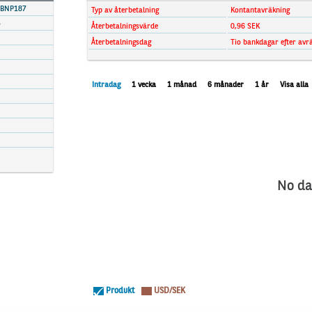
 BNP187
Typ av återbetalning
Kontantavräkning
3
Återbetalningsvärde
0,96 SEK
Återbetalningsdag
Tio bankdagar efter avr
Intradag
1 vecka
1 månad
6 månader
1 år
Visa alla
No da
Produkt
USD/SEK