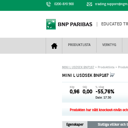
0200-870 900
trading.support@ngm
EDUCATED T
PRODUKTLISTA
VERKTYG
Bull & Bear
Trejderbarometern
Om BNP Paribas
Kontaktuppgifter
MINI L USDSEK BNP187
> Produktlista > Produk
Mini Futures
Nyhestbrev
Finansiell information
+
MINI L USDSEK BNP187
Turbowarranter
Dagens urval
Vi är tennis
Köp
Sälj
% idag
Unlimited Turbos
Realtidskurser
0,96
0,00
-55,76%
Date:
17:30
Nya produkter
Knock-plocken
Stoppade & förfallna produkter
Kunskapscentra
+
Produkten har nått knockout-nivån och f
Utsålda produkter
Hur handlar jag
Egenskaper
Slutliga villkor och