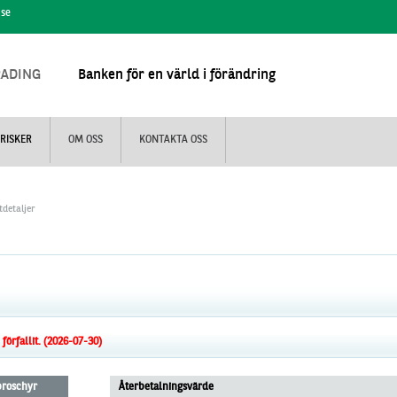
.se
RADING
Banken för en värld i förändring
RISKER
OM OSS
KONTAKTA OSS
tdetaljer
örfallit. (2026-07-30)
 broschyr
Återbetalningsvärde