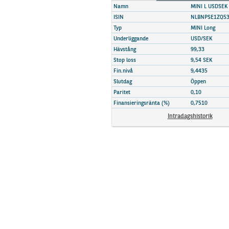
Marknadsöversikt
Namn
MINI L USDSEK
ISIN
NLBNPSE1ZQ5
Typ
MINI Long
Underliggande
USD/SEK
Hävstång
99,33
Stop loss
9,54 SEK
Fin.nivå
9,4435
Slutdag
Öppen
Paritet
0,10
Finansieringsränta (%)
0,7510
Intradagshistorik