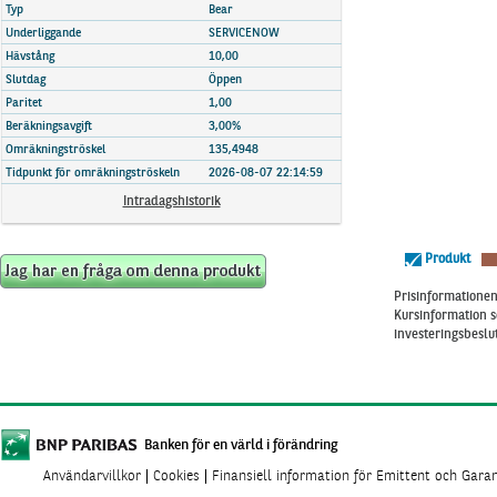
Marknadsöversikt
Typ
Bear
Underliggande
SERVICENOW
Hävstång
10,00
Slutdag
Öppen
Paritet
1,00
Beräkningsavgift
3,00%
Omräkningströskel
135,4948
Tidpunkt för omräkningströskeln
2026-08-07 22:14:59
Intradagshistorik
Produkt
Prisinformationen 
Kursinformation s
investeringsbeslut
Banken för en värld i förändring
Användarvillkor
Cookies
Finansiell information för Emittent och Gara