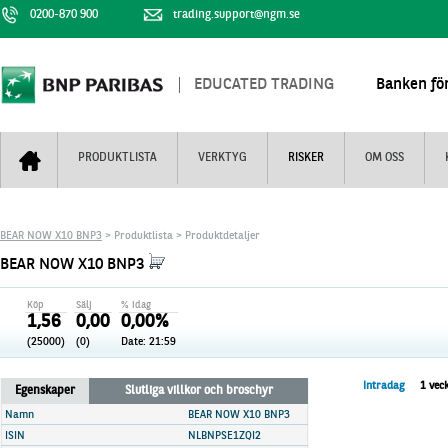
0200-870 900
trading.support@ngm.se
EDUCATED TRADING
Banken för
PRODUKTLISTA
VERKTYG
RISKER
OM OSS
Bull & Bear
Trejderbarometern
Om BNP Paribas
Kontaktuppgifter
BEAR NOW X10 BNP3
> Produktlista > Produktdetaljer
Mini Futures
Nyhestbrev
Finansiell information
+
BEAR NOW X10 BNP3
Turbowarranter
Dagens urval
Vi är tennis
Köp
Sälj
% idag
Unlimited Turbos
Realtidskurser
1,56
0,00
0,00%
(25000)
(0)
Date:
21:59
Nya produkter
Knock-plocken
Stoppade & förfallna produkter
Kunskapscentra
+
Intradag
1 vec
Egenskaper
Slutliga villkor och broschyr
Utsålda produkter
Hur handlar jag
Namn
BEAR NOW X10 BNP3
ISIN
NLBNPSE1ZQI2