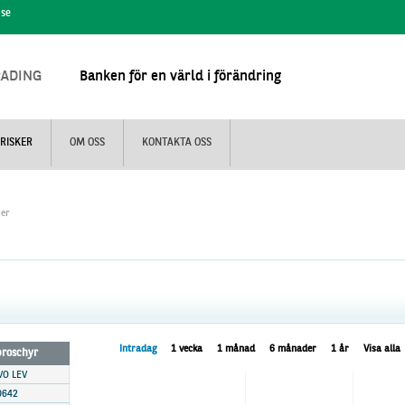
.se
RADING
Banken för en värld i förändring
RISKER
OM OSS
KONTAKTA OSS
jer
Intradag
1 vecka
1 månad
6 månader
1 år
Visa alla
 broschyr
VO LEV
0642