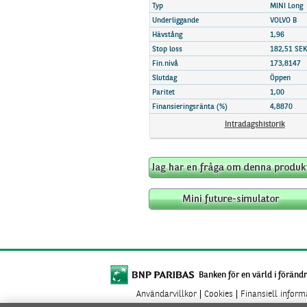
Marknadsöversikt
Typ
MINI Long
Underliggande
VOLVO B
Hävstång
1,96
Stop loss
182,51 SEK
Fin.nivå
173,8147
Slutdag
Öppen
Paritet
1,00
Finansieringsränta (%)
4,8870
Intradagshistorik
Banken för en värld i förändr
Användarvillkor
Cookies
Finansiell infor