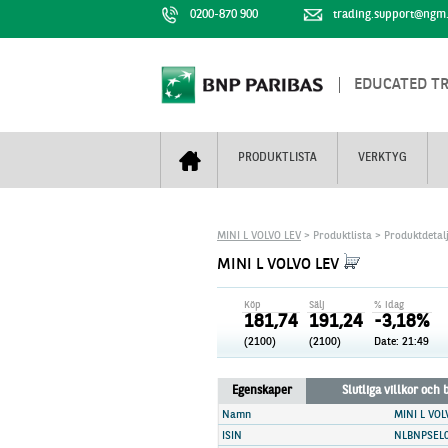
0200-870 900
trading.support@ngm
EDUCATED T
PRODUKTLISTA
VERKTYG
Bull & Bear
Trejderbarometern
Om BNP Paribas
Kontaktuppgifter
MINI L VOLVO LEV
> Produktlista > Produktdetal
Mini Futures
Nyhestbrev
Finansiell information
+
MINI L VOLVO LEV
Turbowarranter
Dagens urval
Vi är tennis
Köp
Sälj
% idag
Unlimited Turbos
Realtidskurser
181,74
191,24
-3,18%
(2100)
(2100)
Date:
21:49
Nya produkter
Knock-plocken
Stoppade & förfallna produkter
Kunskapscentra
+
Egenskaper
Slutliga villkor och
Utsålda produkter
Hur handlar jag
Namn
MINI L VOL
ISIN
NLBNPSEL